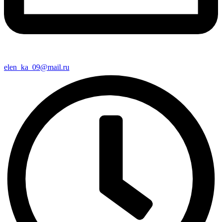
elen_ka_09@mail.ru