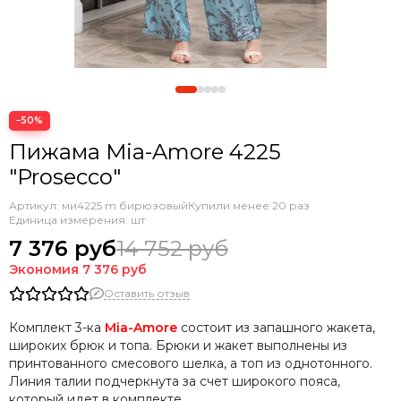
−50%
Пижама Mia-Amore 4225
"Prosecco"
Артикул:
ми4225 m бирюзовый
Купили менее 20 раз
Единица измерения: шт
7 376 руб
14 752 руб
Экономия
7 376 руб
Оставить отзыв
Комплект 3-ка
Mia-Amore
состоит из запашного жакета,
широких брюк и топа. Брюки и жакет выполнены из
принтованного смесового шелка, а топ из однотонного.
Линия талии подчеркнута за счет широкого пояса,
который идет в комплекте.