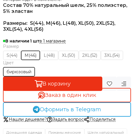
Состав
70% натуральный шелк, 25% полиэстер,
5% эластан
Размеры:
S(44), М(46), L(48), XL(50), 2XL(52),
3XL(54), 4XL(56)
в 1 магазине
В наличии
1
Размер
S(44)
M(46)
L(48)
XL(50)
2XL(52)
3XL(54)
Цвет
бирюзовый
В корзину
Заказ в один клик
Оформить в Telegram
Нашли дешевле?
Задать вопрос
Поделиться
Домашняя одежда
Пижамы женские
Шелк натуральный