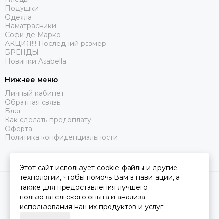
Подушки
Одеяла
Наматрасники
Софи де Марко
АКЦИЯ!!! Последний размер
БРЕНДЫ
Новинки Asabella
Нижнее меню
Личный кабинет
Обратная связь
Блог
Как сделать предоплату
Оферта
Политика конфиденциальности
Этот сайт использует cookie-файлы и другие
технологии, чтобы помочь Вам в навигации, а
2026 © Царство Сна.
Карта сайта
также для предоставления лучшего
пользовательского опыта и анализа
использования наших продуктов и услуг.