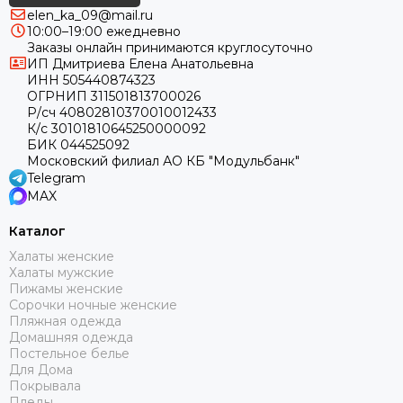
elen_ka_09@mail.ru
10:00–19:00 ежедневно
Заказы онлайн принимаются круглосуточно
ИП Дмитриева Елена Анатольевна
ИНН 505440874323
ОГРНИП 311501813700026
Р/сч 40802810370010012433
К/с 30101810645250000092
БИК 044525092
Московский филиал АО КБ "Модульбанк"
Telegram
MAX
Каталог
Халаты женские
Халаты мужские
Пижамы женские
Сорочки ночные женские
Пляжная одежда
Домашняя одежда
Постельное белье
Для Дома
Покрывала
Пледы