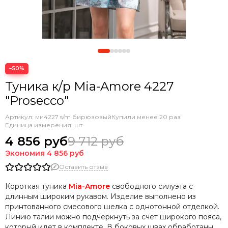
−50%
Туника к/р Mia-Amore 4227
"Prosecco"
Артикул:
ми4227 s/m бирюзовый
Купили менее 20 раз
Единица измерения: шт
4 856 руб
9 712 руб
Экономия
4 856 руб
Оставить отзыв
Короткая туника
Mia-Amore
свободного силуэта с
длинным широким рукавом. Изделие выполнено из
принтованного смесового шелка с однотонной отделкой.
Линию талии можно подчеркнуть за счет широкого пояса,
который идет в комплекте. В боковых швах обработаны