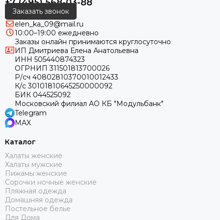
+7 (495) 568-03-88
Заказать звонок
elen_ka_09@mail.ru
10:00–19:00 ежедневно
Заказы онлайн принимаются круглосуточно
ИП Дмитриева Елена Анатольевна
ИНН 505440874323
ОГРНИП 311501813700026
Р/сч 40802810370010012433
К/с 30101810645250000092
БИК 044525092
Московский филиал АО КБ "Модульбанк"
Telegram
MAX
Каталог
Халаты женские
Халаты мужские
Пижамы женские
Сорочки ночные женские
Пляжная одежда
Домашняя одежда
Постельное белье
Для Дома