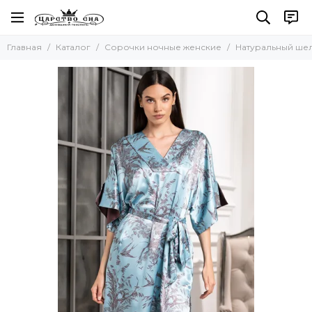
Сорочки ночные женские
Главная
Каталог
Сорочки ночные женские
Натуральный ше
Все товары
Натуральный шелк
Искусственный шелк
Хлопок
Вискоза
Кружевные
Сорочки-рубашки