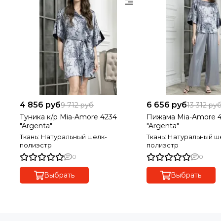
4 856 руб
6 656 руб
9 712 руб
13 312 ру
Туника к/р Mia-Amore 4234
Пижама Mia-Amore 
"Argenta"
"Argenta"
Ткань: Натуральный шелк-
Ткань: Натуральный ш
полиэстр
полиэстр
0
0
Выбрать
Выбрать