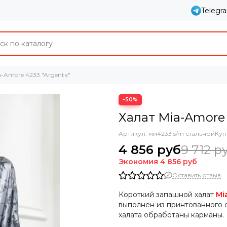
Telegr
a-Amore 4233 "Argenta"
−50%
Халат Mia-Amore 
Артикул:
ми4233 s/m стальной
Куп
4 856 руб
9 712 р
Экономия
4 856 руб
Оставить отзыв
Короткий запашной халат
Mi
выполнен из принтованного 
халата обработаны карманы.