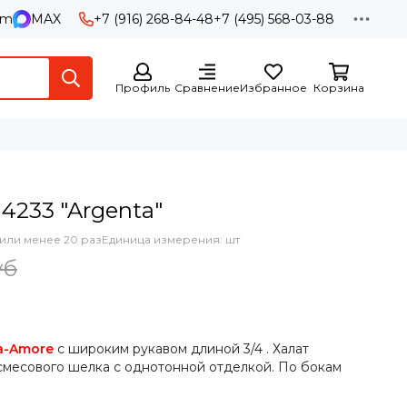
am
MAX
+7 (916) 268-84-48
+7 (495) 568-03-88
Профиль
Сравнение
Избранное
Корзина
4233 "Argenta"
или менее 20 раз
Единица измерения: шт
уб
a-Amore
с широким рукавом длиной 3/4 . Халат
смесового шелка с однотонной отделкой. По бокам