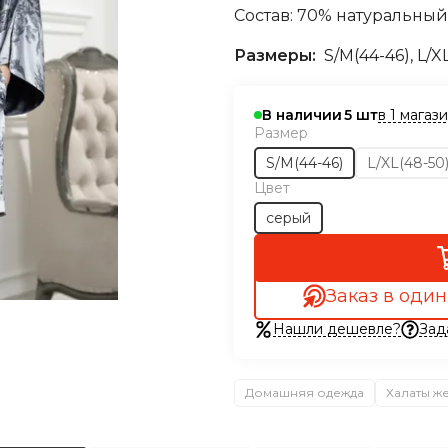
Состав: 70% натуральный
Размеры:
S/М(44-46), L/X
в 1 магаз
В наличии
5
Размер
S/M(44-46)
L/XL(48-50
Цвет
серый
Заказ в один
Нашли дешевле?
Зад
Домашняя одежда
Халаты ж