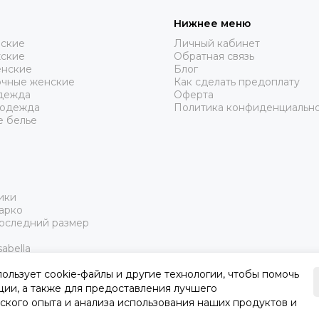
Нижнее меню
нские
Личный кабинет
жские
Обратная связь
нские
Блог
очные женские
Как сделать предоплату
дежда
Оферта
 одежда
Политика конфиденциальн
е белье
ики
арко
Последний размер
abella
пользует cookie-файлы и другие технологии, чтобы помочь
ции, а также для предоставления лучшего
ского опыта и анализа использования наших продуктов и