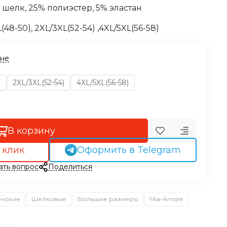
 шелк, 25% полиэстер, 5% эластан
L(48-50), 2XL/3XL(52-54) ,4XL/5XL(56-58)
ине
)
2XL/3XL(52-54)
4XL/5XL(56-58)
В корзину
 клик
Оформить в Telegram
ать вопрос
Поделиться
енские
Шелковые
Большие размеры
Mia-Amore