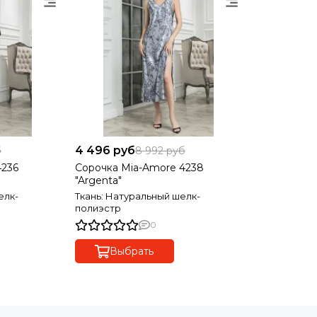
4 496 руб
б
8 992 руб
4236
Сорочка Mia-Amore 4238
"Argenta"
елк-
Ткань: Натуральный шелк-
полиэстр
0
Выбрать