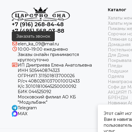
Каталог
Халаты же
Халаты му
+7 (916) 268-84-48
Пижамы же
+7 (495) 568-03-88
Сорочки н
Заказать звонок
Пляжная о
elen_ka_09@mail.ru
Домашняя
10:00–19:00 ежедневно
Постельно
Заказы онлайн принимаются
Для Дома
круглосуточно
Покрывала
ИП Дмитриева Елена Анатольевна
Пледы
ИНН 505440874323
Подушки
ОГРНИП 311501813700026
Одеяла
Р/сч 40802810370010012433
Наматрасн
К/с 30101810645250000092
Софи де М
БИК 044525092
АКЦИЯ!!! 
Московский филиал АО КБ
БРЕНДЫ
"Модульбанк"
Новинки As
Telegram
Этот сайт ис
MAX
Вам в навига
пользователь
услуг.