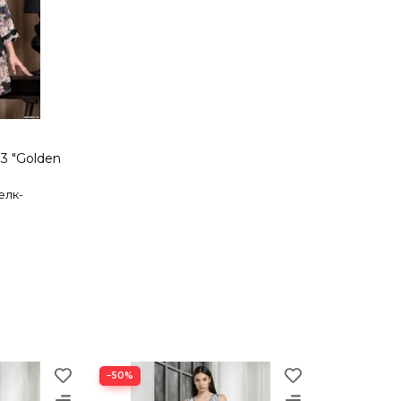
3 "Golden
елк-
−50%