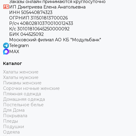
Заказы онлайн принимаются круглосуточно
ИП Дмитриева Елена Анатольевна
ИНН 505440874323
ОГРНИП 311501813700026
Р/сч 40802810370010012433
К/с 30101810645250000092
БИК 044525092
Московский филиал АО КБ "Модульбанк"
Telegram
MAX
Каталог
Халаты женские
Халаты мужские
Пижамы женские
Сорочки ночные женские
Пляжная одежда
Домашняя одежда
Постельное белье
Для Дома
Покрывала
Пледы
Подушки
Одеяла