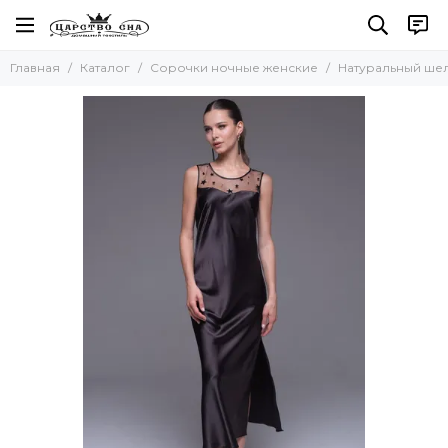
Сорочки ночные женские
Главная
Каталог
Сорочки ночные женские
Натуральный ше
Все товары
Натуральный шелк
Искусственный шелк
Хлопок
Вискоза
Кружевные
Сорочки-рубашки