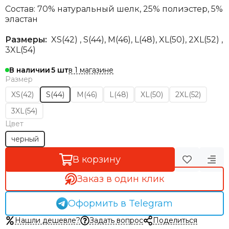
Состав: 70% натуральный шелк, 25% полиэстер, 5%
эластан
Размеры:
XS(42) , S(44), М(46), L(48)
, XL(50), 2XL(52) ,
3XL(54)
в 1 магазине
В наличии
5
Размер
XS(42)
S(44)
M(46)
L(48)
XL(50)
2XL(52)
3XL(54)
Цвет
черный
В корзину
Заказ в один клик
Оформить в Telegram
Нашли дешевле?
Задать вопрос
Поделиться