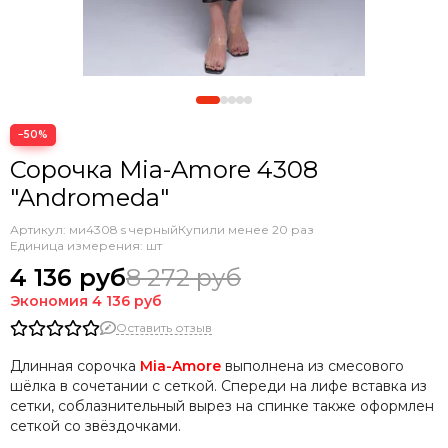
−50%
Сорочка Mia-Amore 4308
"Andromeda"
Артикул:
ми4308 s черный
Купили менее 20 раз
Единица измерения: шт
4 136 руб
8 272 руб
Экономия
4 136 руб
Оставить отзыв
Длинная сорочка
Mia-Amore
выполнена из смесового
шёлка в сочетании с сеткой. Спереди на лифе вставка из
сетки, соблазнительный вырез на спинке также оформлен
сеткой со звёздочками.