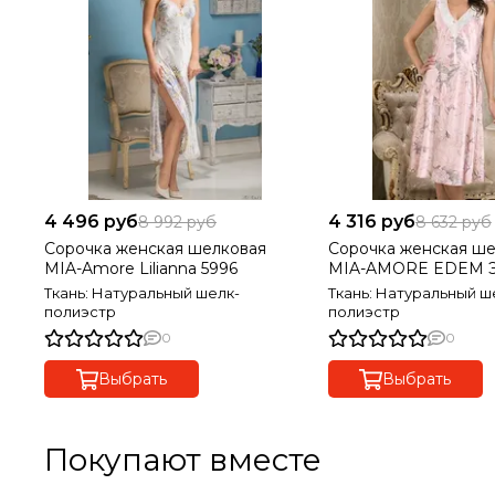
4 496 руб
4 316 руб
8 992 руб
8 632 руб
Сорочка женская шелковая
Сорочка женская ше
MIA-Amore Lilianna 5996
MIA-AMORE EDEM Э
Ткань: Натуральный шелк-
Ткань: Натуральный ш
полиэстр
полиэстр
0
0
Выбрать
Выбрать
Покупают вместе