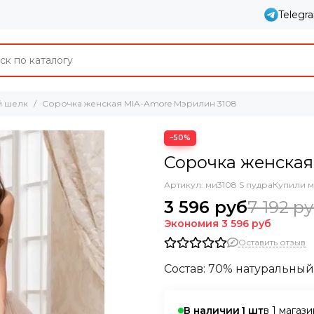
Telegr
й шелк
Сорочка женская MIA-Amore Мэрилин 3108
−50%
Сорочка женская
Артикул:
ми3108 S пудра
Купили м
3 596 руб
7 192 р
Экономия
3 596 руб
Оставить отзыв
Состав: 70% натуральный
в 1 магаз
В наличии
1