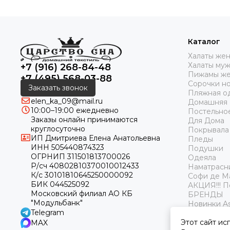
Каталог
Халаты же
Халаты му
+7 (916) 268-84-48
Пижамы же
+7 (495) 568-03-88
Сорочки н
Заказать звонок
Пляжная о
elen_ka_09@mail.ru
Домашняя
10:00–19:00 ежедневно
Постельно
Заказы онлайн принимаются
Для Дома
круглосуточно
Покрывала
ИП Дмитриева Елена Анатольевна
Пледы
ИНН 505440874323
Подушки
ОГРНИП 311501813700026
Одеяла
Р/сч 40802810370010012433
Наматрасн
К/с 30101810645250000092
Софи де М
БИК 044525092
АКЦИЯ!!! 
Московский филиал АО КБ
БРЕНДЫ
"Модульбанк"
Новинки As
Telegram
Этот сайт ис
MAX