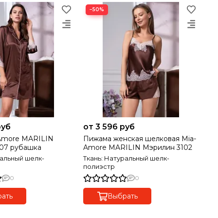
−50%
руб
от 3 596 руб
Amore MARILIN
Пижама женская шелковая Mia-
07 рубашка
Amore MARILIN Мэрилин 3102
ральный шелк-
Ткань: Натуральный шелк-
полиэстр
0
0
ать
Выбрать