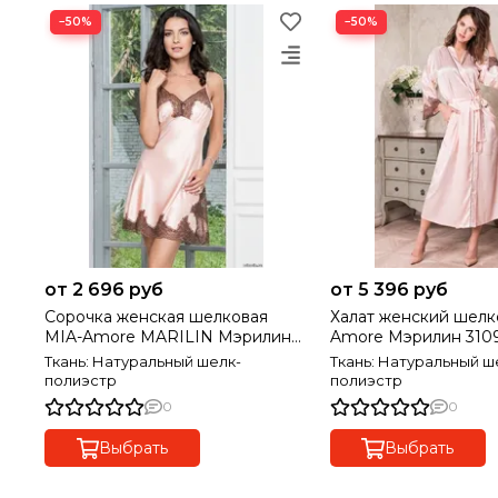
−50%
−50%
от 2 696 руб
от 5 396 руб
Сорочка женская шелковая
Халат женский шелк
MIA-Amore MARILIN Мэрилин
Amore Мэрилин 310
3101
Ткань: Натуральный шелк-
Ткань: Натуральный ш
полиэстр
полиэстр
0
0
Выбрать
Выбрать