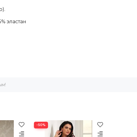
).
5% эластан
ым!
−50%