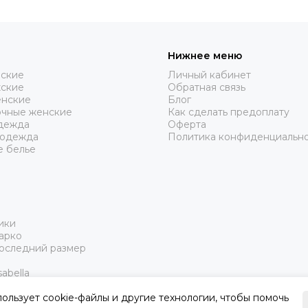
Нижнее меню
нские
Личный кабинет
жские
Обратная связь
нские
Блог
очные женские
Как сделать предоплату
дежда
Оферта
 одежда
Политика конфиденциальн
е белье
ики
арко
Последний размер
abella
пользует cookie-файлы и другие технологии, чтобы помочь