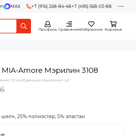
am
MAX
+7 (916) 268-84-48
+7 (495) 568-03-88
Профиль
Сравнение
Избранное
Корзина
 MIA-Amore Мэрилин 3108
енее 20 раз
Единица измерения: шт
уб
 шелк, 25% полиэстер, 5% эластан
ине