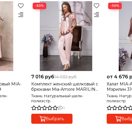
−50%
−50%
7 016 руб
от 4 676 
14 032 руб
овый MIA-
Комплект женский шелковый с
Халат MIA-
9
брюками Mia-Amore MARILIN
Мэрилин 31
Мэрилин 3106
елк-
Ткань: Натуральный шелк-
Ткань: Нату
полиэстр
полиэстр
0
Выбрать
Выбр