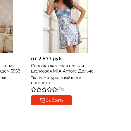
от 2 877 руб
лковая
Сорочка женская ночная
дем 5958
шелковая MIA-Amore Дольче
Вита 5914
елк-
Ткань: Натуральный шелк-
полиэстр
0
Выбрать