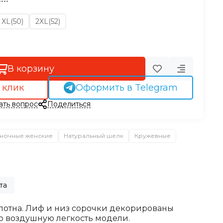
XL(50)
2XL(52)
В корзину
 клик
Оформить в Telegram
ать вопрос
Поделиться
ночные женские
Натуральный шелк
Кружевные
та
олотна. Лиф и низ сорочки декорированы
ю воздушную легкость модели.