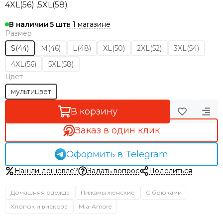
4XL(56) ,5XL(58)
в 1 магазине
В наличии
5
Размер
S(44)
M(46)
L(48)
XL(50)
2XL(52)
3XL(54)
4XL(56)
5XL(58)
Цвет
мультицвет
В корзину
Заказ в один клик
Оформить в Telegram
Нашли дешевле?
Задать вопрос
Поделиться
Домашняя одежда
Пижамы женские
С брюками
Хлопок и вискоза
Mia-Amore