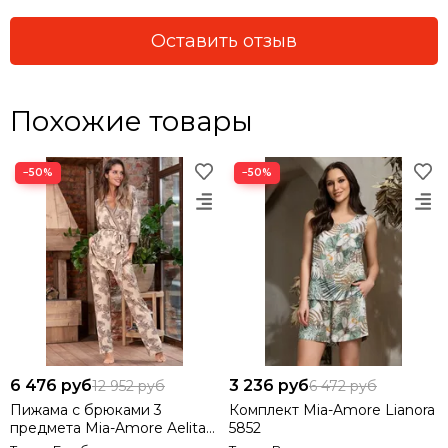
Оставить отзыв
Похожие товары
−50%
−50%
6 476 руб
3 236 руб
12 952 руб
6 472 руб
Пижама с брюками 3
Комплект Mia-Amore Lianora
предмета Mia-Amore Aelita
5852
1716