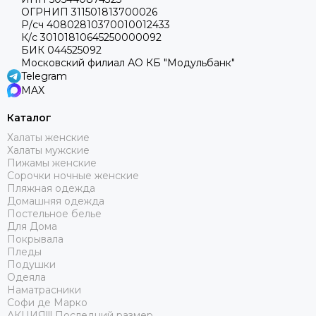
ОГРНИП 311501813700026
Р/сч 40802810370010012433
К/с 30101810645250000092
БИК 044525092
Московский филиал АО КБ "Модульбанк"
Telegram
MAX
Каталог
Халаты женские
Халаты мужские
Пижамы женские
Сорочки ночные женские
Пляжная одежда
Домашняя одежда
Постельное белье
Для Дома
Покрывала
Пледы
Подушки
Одеяла
Наматрасники
Софи де Марко
АКЦИЯ!!! Последний размер