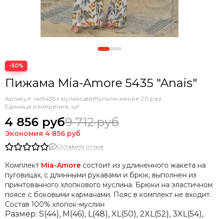
−50%
Пижама Mia-Amore 5435 "Anais"
Артикул:
ми5435 s мультицвет
Купили менее 20 раз
Единица измерения: шт
4 856 руб
9 712 руб
Экономия
4 856 руб
Оставить отзыв
Комплект
Mia-Amore
состоит из удлиненного жакета на
пуговицах, с длинными рукавами и брюк, выполнен из
принтованного хлопкового муслина. Брюки на эластичном
поясе с боковыми карманами. Пояс в комплект не входит.
Состав
100% хлопок-муслин
Размер:
S(44), M(4
6), L(48), XL(50), 2XL(52), 3XL(54),