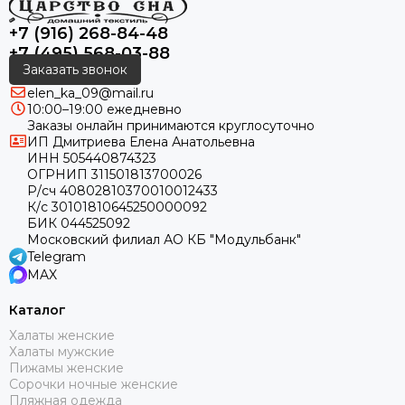
+7 (916) 268-84-48
+7 (495) 568-03-88
Заказать звонок
elen_ka_09@mail.ru
10:00–19:00 ежедневно
Заказы онлайн принимаются круглосуточно
ИП Дмитриева Елена Анатольевна
ИНН 505440874323
ОГРНИП 311501813700026
Р/сч 40802810370010012433
К/с 30101810645250000092
БИК 044525092
Московский филиал АО КБ "Модульбанк"
Telegram
MAX
Каталог
Халаты женские
Халаты мужские
Пижамы женские
Сорочки ночные женские
Пляжная одежда