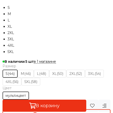
S
M
L
XL
2XL
3XL
4XL
5XL
в 1 магазине
В наличии
5
Размер
S(44)
M(46)
L(48)
XL(50)
2XL(52)
3XL(54)
4XL(56)
5XL(58)
Цвет
мультицвет
В корзину