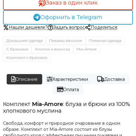
Заказ в один клик
Оформить в Telegram
Нашли дешевле?
Задать вопрос
Поделиться
Домашняя одежда
Пижамы женские
Пляжная одежда
С брюками
Хлопок и вискоза
Mia-Amore
Комплект с брюками
Описание
Характеристики
Доставка
Оплата
Комплект
Mia-Amore
: блуза и брюки из 100%
хлопкового муслина
Свобода, комфорт и природное очарование в одном
образе. Комплект от Mia-Amore состоит из блузы
свободного кроя с эффектными пышными рукавами и