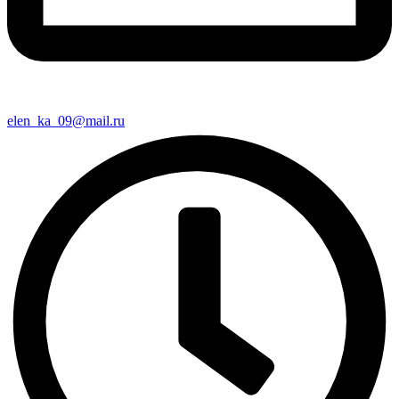
elen_ka_09@mail.ru