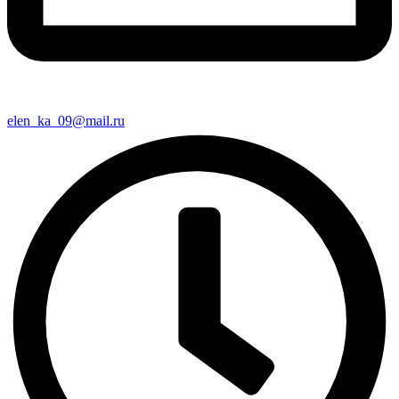
elen_ka_09@mail.ru