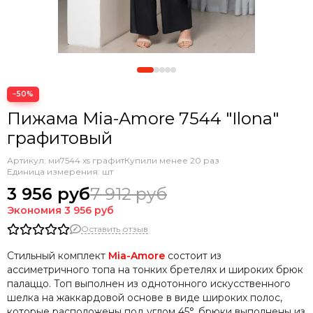
−50%
Пижама Mia-Amore 7544 "Ilona"
графитовый
Артикул:
ми7544 xs графит
Купили менее 20 раз
Единица измерения: шт
3 956 руб
7 912 руб
Экономия
3 956 руб
Оставить отзыв
Стильный комплект
Mia-Amore
состоит из
ассиметричного топа на тонких бретелях и широких брюк
палаццо. Топ выполнен из однотонного искусственного
шелка на жаккардовой основе в виде широких полос,
которые расположены под углом 45°, брюки выполнены из