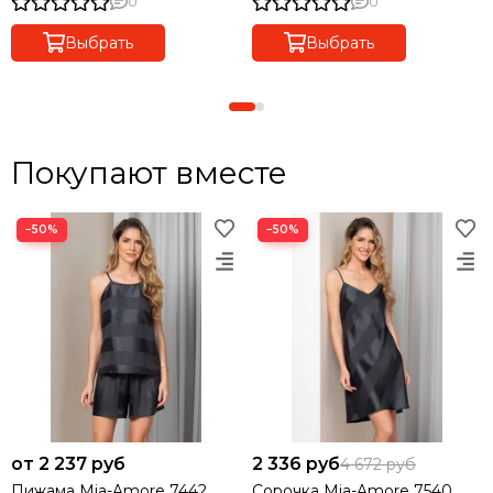
0
0
Выбрать
Выбрать
Покупают вместе
−50%
−50%
от 2 237 руб
2 336 руб
4 672 руб
Пижама Mia-Amore 7442
Сорочка Mia-Amore 7540