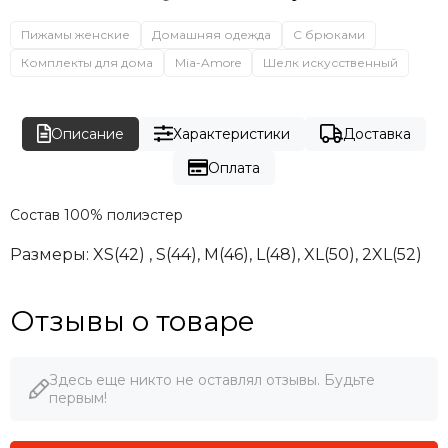
Пижамы женские
Домашняя одежда
С брюками
Комплекты для дома
Mia-Amore
Шелк искусственный
Описание
Характеристики
Доставка
Оплата
Состав
100% полиэстер
Размеры:
XS(42) , S(44), M(46), L(48), XL(50), 2XL(52)
Отзывы о товаре
Здесь еще никто не оставлял отзывы. Будьте
первым!