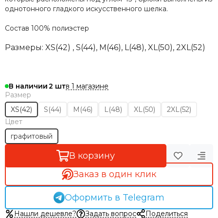
однотонного гладкого искусственного шелка.
Состав
100% полиэстер
Размеры:
XS(42) , S(44), M(46), L(48), XL(50), 2XL(52)
в 1 магазине
В наличии
2
Размер
XS(42)
S(44)
M(46)
L(48)
XL(50)
2XL(52)
Цвет
графитовый
В корзину
Заказ в один клик
Оформить в Telegram
Нашли дешевле?
Задать вопрос
Поделиться