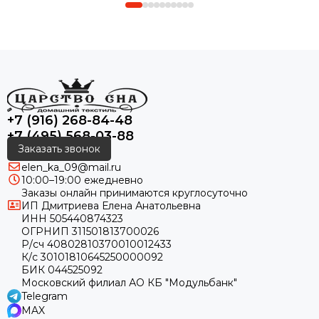
+7 (916) 268-84-48
+7 (495) 568-03-88
Заказать звонок
elen_ka_09@mail.ru
10:00–19:00 ежедневно
Заказы онлайн принимаются круглосуточно
ИП Дмитриева Елена Анатольевна
ИНН 505440874323
ОГРНИП 311501813700026
Р/сч 40802810370010012433
К/с 30101810645250000092
БИК 044525092
Московский филиал АО КБ "Модульбанк"
Telegram
MAX