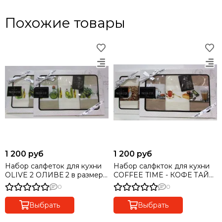
Похожие товары
1 200 руб
1 200 руб
Набор салфеток для кухни
Набор салфкток для кухни
OLIVE 2 ОЛИВЕ 2 в размере
COFFEE TIME - КОФЕ ТАЙМ
45х70 Maison Dor Турция
в размере 45х70 Maison Dor
0
0
Турция
Выбрать
Выбрать