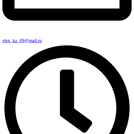
elen_ka_09@mail.ru