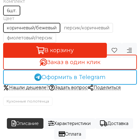
Комплект
6шт.
Цвет
коричневый/бежевый
персик/коричневый
фиолетовый/персик
В корзину
Заказ в один клик
Оформить в Telegram
Нашли дешевле?
Задать вопрос
Поделиться
Кухонные полотенца
Описание
Характеристики
Доставка
Оплата