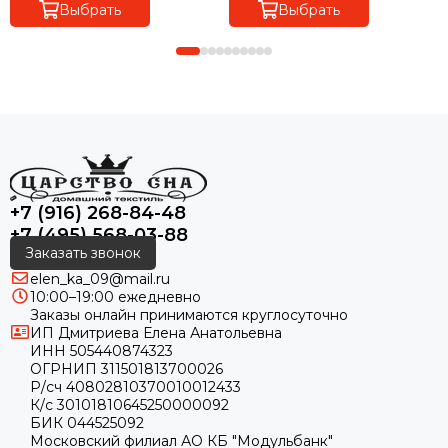
Выбрать
Выбрать
+7 (916) 268-84-48
+7 (495) 568-03-88
Заказать звонок
elen_ka_09@mail.ru
10:00–19:00 ежедневно
Заказы онлайн принимаются круглосуточно
ИП Дмитриева Елена Анатольевна
ИНН 505440874323
ОГРНИП 311501813700026
Р/сч 40802810370010012433
К/с 30101810645250000092
БИК 044525092
Московский филиал АО КБ "Модульбанк"