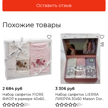
Оставить отзыв
Похожие товары
2 684 руб
3 306 руб
Набор салфеток FIORE
Набор салфеток LIERRA
ФИОР в размере 40х60
ЛИЕРРА 30х50 Maison Dor
Maison Dor Турция
Турция
0
0