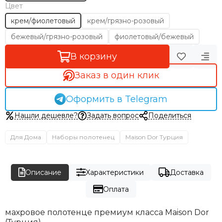
Цвет
крем/фиолетовый
крем/грязно-розовый
бежевый/грязно-розовый
фиолетовый/бежевый
В корзину
Заказ в один клик
Оформить в Telegram
Нашли дешевле?
Задать вопрос
Поделиться
Для Дома
Наборы полотенец
Maison Dor Турция
Описание
Характеристики
Доставка
Оплата
махровое полотенце премиум класса Maison Dor