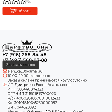
30х50 50х100 и 90х150
0
Maison Dor (Турция)
Выбрать
+7 (916) 268-84-48
+7 (495) 568-03-88
Заказать звонок
elen_ka_09@mail.ru
10:00–19:00 ежедневно
Заказы онлайн принимаются круглосуточно
ИП Дмитриева Елена Анатольевна
ИНН 505440874323
ОГРНИП 311501813700026
Р/сч 40802810370010012433
К/с 30101810645250000092
БИК 044525092
Московский филиал АО КБ "Модульбанк"