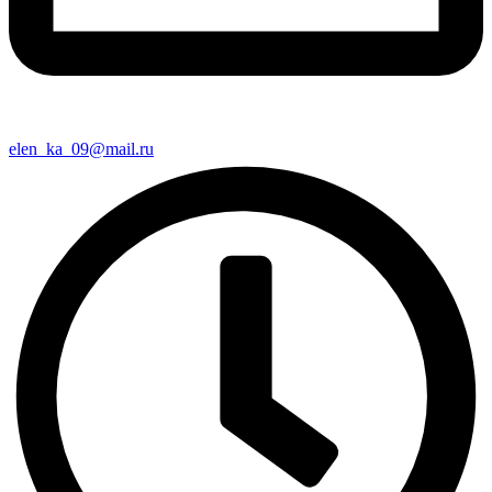
elen_ka_09@mail.ru