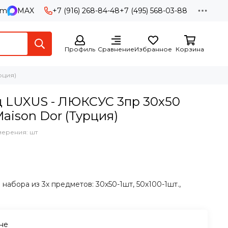
am
MAX
+7 (916) 268-84-48
+7 (495) 568-03-88
Профиль
Сравнение
Избранное
Корзина
рция)
 LUXUS - ЛЮКСУС 3пр 30х50
Maison Dor (Турция)
мерения: шт
набора из 3х предметов: 30х50-1шт, 50х100-1шт.,
ине