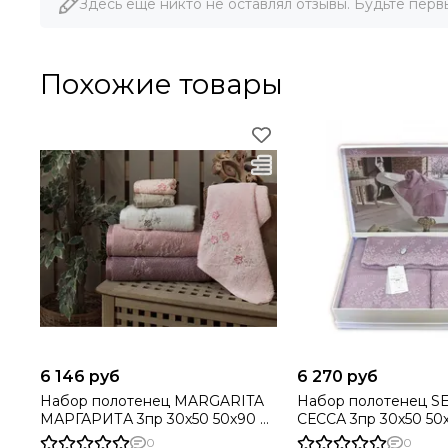
Здесь еще никто не оставлял отзывы. Будьте перв
Похожие товары
6 146 руб
6 270 руб
Набор полотенец MARGARITA
Набор полотенец SESSA -
МАРГАРИТА 3пр 30х50 50х90 и
СЕССА 3пр 30х50 50
70х140 Maison Dor Турция
85х150 Maison Dor (Т
0
0