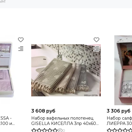
ым!
3 608 руб
3 306 руб
Набор вафельных полотенец
Набор сал
х100 и
GISELLA КИСЕЛЛА 3пр 40х60
ЛИЕРРА 30х
урция)
50х100 и 100х150 Maison Dor
Турция
0