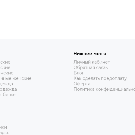
Нижнее меню
нские
Личный кабинет
жские
Обратная связь
нские
Блог
очные женские
Как сделать предоплату
дежда
Оферта
 одежда
Политика конфиденциальн
е белье
ики
арко