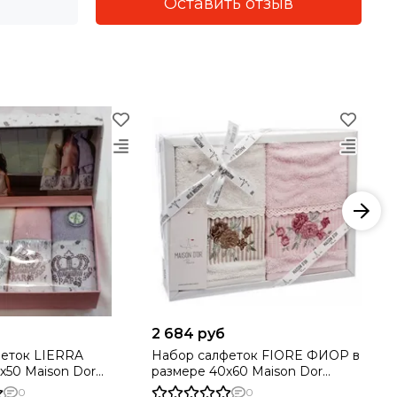
Оставить отзыв
2 684 руб
4 
феток LIERRA
Набор салфеток FIORE ФИОР в
На
50 Maison Dor
размере 40х60 Maison Dor
МАРГА
Турция
Ma
0
0