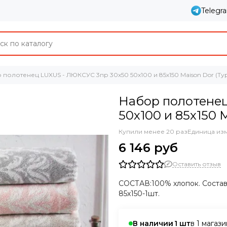
Telegr
 полотенец LUXUS - ЛЮКСУС 3пр 30х50 50х100 и 85х150 Maison Dor (Ту
Набор полотенец
50х100 и 85х150 
Купили менее 20 раз
Единица из
6 146 руб
Оставить отзыв
СОСТАВ:100% хлопок. Состав 
85х150-1шт.
в 1 магаз
В наличии
1