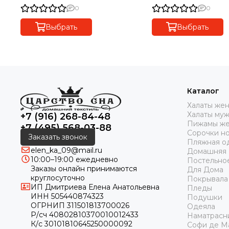
50х100 Maison Dor (Турция)
Турция
0
0
Выбрать
Выбрать
Каталог
Халаты же
Халаты му
+7 (916) 268-84-48
Пижамы же
+7 (495) 568-03-88
Сорочки н
Заказать звонок
Пляжная о
elen_ka_09@mail.ru
Домашняя
10:00–19:00 ежедневно
Постельно
Заказы онлайн принимаются
Для Дома
круглосуточно
Покрывала
ИП Дмитриева Елена Анатольевна
Пледы
ИНН 505440874323
Подушки
ОГРНИП 311501813700026
Одеяла
Р/сч 40802810370010012433
Наматрасн
К/с 30101810645250000092
Софи де М