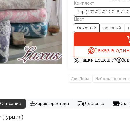
Комплект
3пр.(30*50, 50*100, 85*150
Цвет
бежевый
розовый
Заказ в один
Нашли дешевле?
Зад
Для Дома
Наборы полотене
Описание
Характеристики
Доставка
Опла
 (Турция)