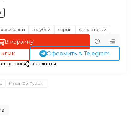
)
персиковый
голубой
серый
фиолетовый
В корзину
 клик
Оформить в Telegram
ать вопрос
Поделиться
ц
Maison Dor Турция
та