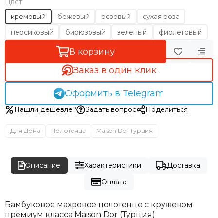
Цвет
кремовый
бежевый
розовый
сухая роза
персиковый
бирюзовый
зеленый
фиолетовый
В корзину
Заказ в один клик
Оформить в Telegram
Нашли дешевле?
Задать вопрос
Поделиться
Для Дома
Полотенца
Maison Dor Турция
Описание
Характеристики
Доставка
Оплата
Бамбуковое махровое полотенце с кружевом
премиум класса Maison Dor (Турция)