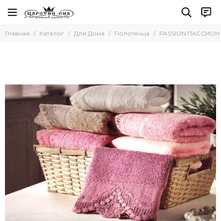
Для Дома
Главная
Каталог
Для Дома
Полотенца
PASSION ПАССИОН п
Все товары
Полотенца
Наборы полотенец
Наборы салфеток
Кухонные полотенца
Для бани и сауны
Пляжные полотенца
Новогодние полотенца
Скатерти
Коврики
Фартуки
Одеяла и Подушки
Акссесуары