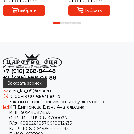
Выбрать
Выбрать
+7 (916) 268-84-48
+7 (495) 568-03-88
Заказать звонок
elen_ka_09@mail.ru
10:00–19:00 ежедневно
Заказы онлайн принимаются круглосуточно
ИП Дмитриева Елена Анатольевна
ИНН 505440874323
ОГРНИП 311501813700026
Р/сч 40802810370010012433
К/с 30101810645250000092