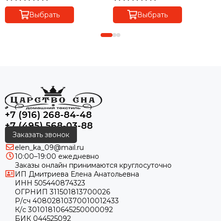
Выбрать
Выбрать
+7 (916) 268-84-48
+7 (495) 568-03-88
Заказать звонок
elen_ka_09@mail.ru
10:00–19:00 ежедневно
Заказы онлайн принимаются круглосуточно
ИП Дмитриева Елена Анатольевна
ИНН 505440874323
ОГРНИП 311501813700026
Р/сч 40802810370010012433
К/с 30101810645250000092
БИК 044525092