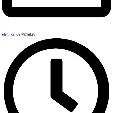
elen_ka_09@mail.ru