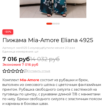
−50%
Пижама Mia-Amore Eliana 4925
Артикул:
ми4925 S изумруд
Купили менее 20 раз
Единица измерения: шт
7 016 руб
14 032 руб
Экономия
7 016 руб
Оставить отзыв
Комплект
Mia-Amore
состоит из рубашки и брюк,
выполнен из смесового шёлка с цветочным фантазийным
принтом. Рубашка свободного силуэта с застёжкой на
пуговицы по центру, с рукавами длиной 7/8 с манжетами
по низу. Брюки свободного силуэта с эластичным поясом
и карманы в боковых швах.