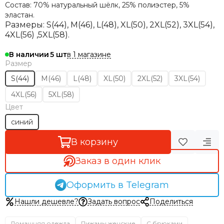
Состав:
70% натуральный шёлк, 25% полиэстер, 5%
эластан.
Размеры:
S(44), M(46), L(48), XL(50), 2XL(52), 3XL(54),
4XL(56) ,5XL(58).
в 1 магазине
В наличии
5
Размер
S(44)
M(46)
L(48)
XL(50)
2XL(52)
3XL(54)
4XL(56)
5XL(58)
Цвет
синий
В корзину
Заказ в один клик
Оформить в Telegram
Нашли дешевле?
Задать вопрос
Поделиться
Домашняя одежда
Пижамы женские
С брюками