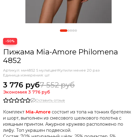
−50%
Пижама Mia-Amore Philomena
4852
Артикул:
ми4852 S мультцвет
Купили менее 20 раз
Единица измерения: шт
3 776 руб
7 552 руб
Экономия
3 776 руб
Оставить отзыв
Комплект
Mia-Amore
состоит из топа на тонких бретелях
и шорт, выполнен из смесового шелкового полотна с
изящным принтом. Ажурное кружево расположено по
лифу. Топ украшен подвеской.
Состав:
70% натуральный шёлк, 25% полиэстер, 5%