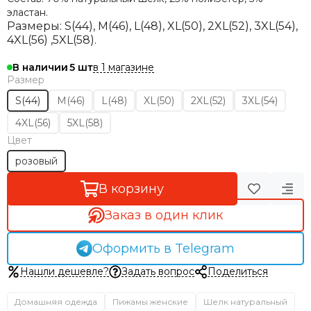
эластан.
Размеры:
S(44), M(46), L(48), XL(50), 2XL(52), 3XL(54),
4XL(56) ,5XL(58).
в 1 магазине
В наличии
5
Размер
S(44)
M(46)
L(48)
XL(50)
2XL(52)
3XL(54)
4XL(56)
5XL(58)
Цвет
розовый
В корзину
Заказ в один клик
Оформить в Telegram
Нашли дешевле?
Задать вопрос
Поделиться
Домашняя одежда
Пижамы женские
Шелк натуральный