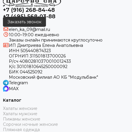
+7 (916) 268-84-48
+7 (495) 568-03-88
Заказать звонок
elen_ka_09@mail.ru
10:00–19:00 ежедневно
Заказы онлайн принимаются круглосуточно
ИП Дмитриева Елена Анатольевна
ИНН 505440874323
ОГРНИП 311501813700026
Р/сч 40802810370010012433
К/с 30101810645250000092
БИК 044525092
Московский филиал АО КБ "Модульбанк"
Telegram
MAX
Каталог
Халаты женские
Халаты мужские
Пижамы женские
Сорочки ночные женские
Пляжная одежда