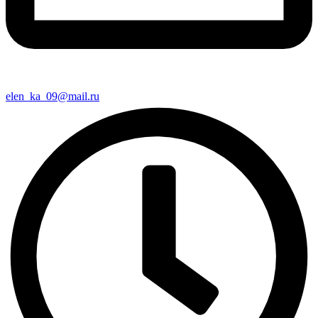
elen_ka_09@mail.ru