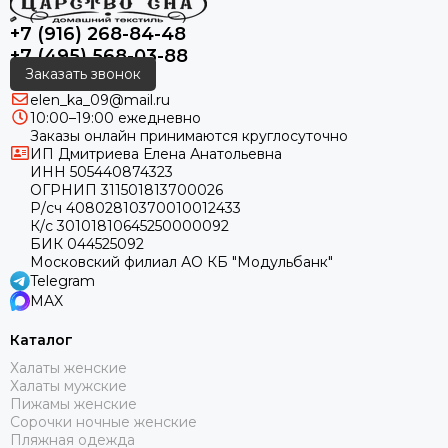
+7 (916) 268-84-48
+7 (495) 568-03-88
Заказать звонок
elen_ka_09@mail.ru
10:00–19:00 ежедневно
Заказы онлайн принимаются круглосуточно
ИП Дмитриева Елена Анатольевна
ИНН 505440874323
ОГРНИП 311501813700026
Р/сч 40802810370010012433
К/с 30101810645250000092
БИК 044525092
Московский филиал АО КБ "Модульбанк"
Telegram
MAX
Каталог
Халаты женские
Халаты мужские
Пижамы женские
Сорочки ночные женские
Пляжная одежда