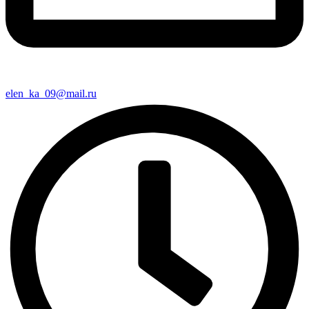
elen_ka_09@mail.ru