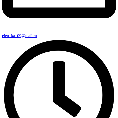
elen_ka_09@mail.ru