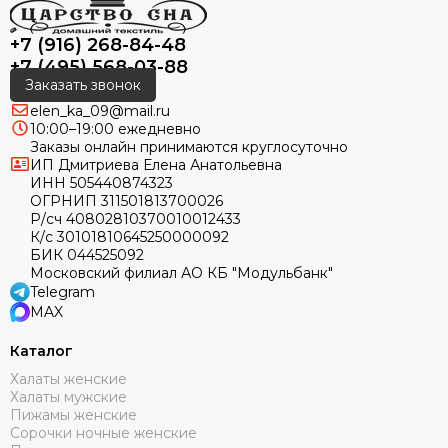
+7 (916) 268-84-48
+7 (495) 568-03-88
Заказать звонок
elen_ka_09@mail.ru
10:00–19:00 ежедневно
Заказы онлайн принимаются круглосуточно
ИП Дмитриева Елена Анатольевна
ИНН 505440874323
ОГРНИП 311501813700026
Р/сч 40802810370010012433
К/с 30101810645250000092
БИК 044525092
Московский филиал АО КБ "Модульбанк"
Telegram
MAX
Каталог
Халаты женские
Халаты мужские
Пижамы женские
Сорочки ночные женские