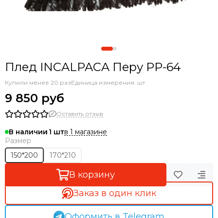
Плед INCALPACA Перу РР-64
Купили менее 20 раз
Единица измерения: шт
9 850 руб
Оставить отзыв
в 1 магазине
В наличии
1
Размер
150*200
170*210
В корзину
Заказ в один клик
Оформить в Telegram