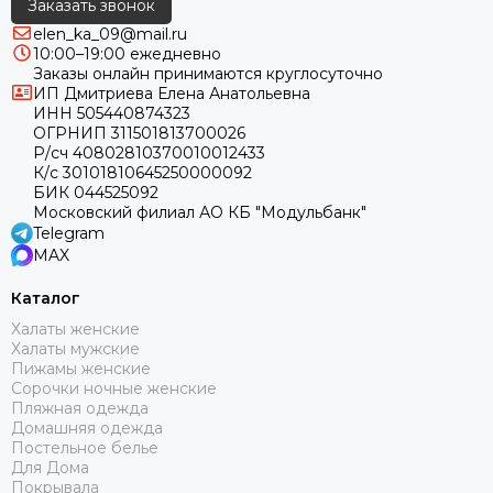
Заказать звонок
elen_ka_09@mail.ru
10:00–19:00 ежедневно
Заказы онлайн принимаются круглосуточно
ИП Дмитриева Елена Анатольевна
ИНН 505440874323
ОГРНИП 311501813700026
Р/сч 40802810370010012433
К/с 30101810645250000092
БИК 044525092
Московский филиал АО КБ "Модульбанк"
Telegram
MAX
Каталог
Халаты женские
Халаты мужские
Пижамы женские
Сорочки ночные женские
Пляжная одежда
Домашняя одежда
Постельное белье
Для Дома
Покрывала