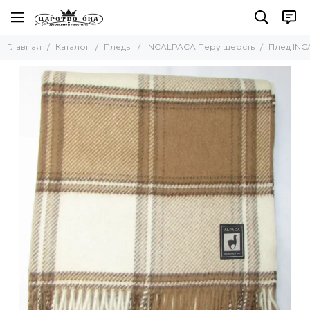
Пледы
Главная
Каталог
Пледы
INCALPACA Перу шерсть
Плед INC
Все товары
Для детей