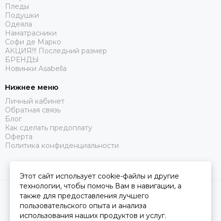
Пледы
Подушки
Одеяла
Наматрасники
Софи де Марко
АКЦИЯ!!! Последний размер
БРЕНДЫ
Новинки Asabella
Нижнее меню
Личный кабинет
Обратная связь
Блог
Как сделать предоплату
Оферта
Политика конфиденциальности
Этот сайт использует cookie-файлы и другие
технологии, чтобы помочь Вам в навигации, а
2026 © Царство Сна.
Карта сайта
также для предоставления лучшего
пользовательского опыта и анализа
использования наших продуктов и услуг.