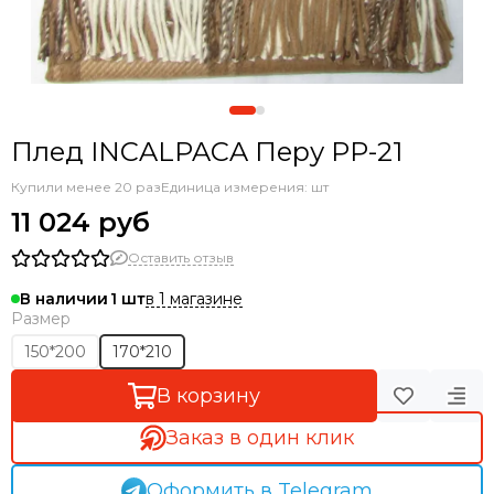
Плед INCALPACA Перу РР-21
Купили менее 20 раз
Единица измерения: шт
11 024 руб
Оставить отзыв
в 1 магазине
В наличии
1
Размер
150*200
170*210
В корзину
Заказ в один клик
Оформить в Telegram