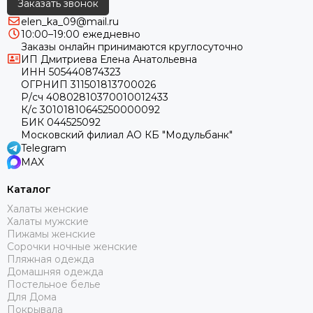
Заказать звонок
elen_ka_09@mail.ru
10:00–19:00 ежедневно
Заказы онлайн принимаются круглосуточно
ИП Дмитриева Елена Анатольевна
ИНН 505440874323
ОГРНИП 311501813700026
Р/сч 40802810370010012433
К/с 30101810645250000092
БИК 044525092
Московский филиал АО КБ "Модульбанк"
Telegram
MAX
Каталог
Халаты женские
Халаты мужские
Пижамы женские
Сорочки ночные женские
Пляжная одежда
Домашняя одежда
Постельное белье
Для Дома
Покрывала