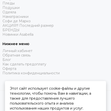
Пледы
Подушки
Одеяла
Наматрасники
Софи де Марко
АКЦИЯ!!! Последний размер
БРЕНДЫ
Новинки Asabella
Нижнее меню
Личный кабинет
Обратная связь
Блог
Как сделать предоплату
Оферта
Политика конфиденциальности
Этот сайт использует cookie-файлы и другие
технологии, чтобы помочь Вам в навигации, а
2026 © Царство Сна.
Карта сайта
также для предоставления лучшего
пользовательского опыта и анализа
использования наших продуктов и услуг.