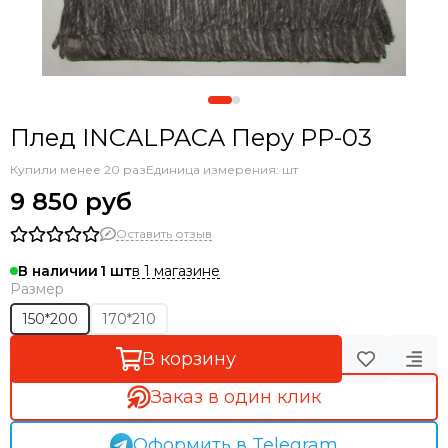
Плед INCALPACA Перу РР-03
Купили менее 20 раз
Единица измерения: шт
9 850 руб
Оставить отзыв
в 1 магазине
В наличии
1
Размер
150*200
170*210
В корзину
Заказ в один клик
Оформить в Telegram