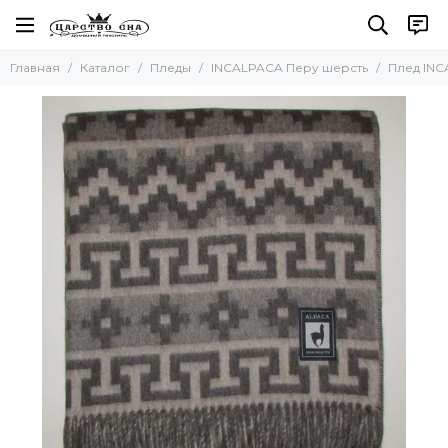
Пледы
Главная
Каталог
Пледы
INCALPACA Перу шерсть
Плед INC
Все товары
Для детей