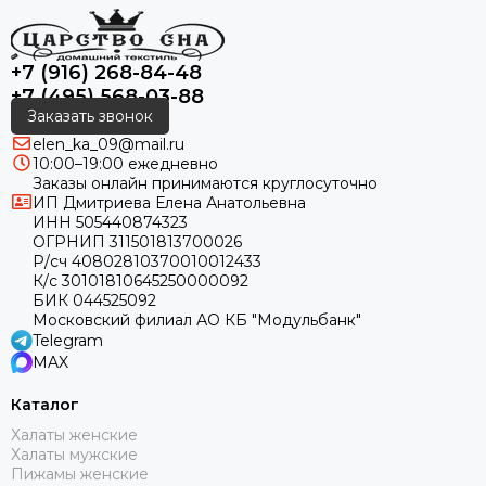
+7 (916) 268-84-48
+7 (495) 568-03-88
Заказать звонок
elen_ka_09@mail.ru
10:00–19:00 ежедневно
Заказы онлайн принимаются круглосуточно
ИП Дмитриева Елена Анатольевна
ИНН 505440874323
ОГРНИП 311501813700026
Р/сч 40802810370010012433
К/с 30101810645250000092
БИК 044525092
Московский филиал АО КБ "Модульбанк"
Telegram
MAX
Каталог
Халаты женские
Халаты мужские
Пижамы женские