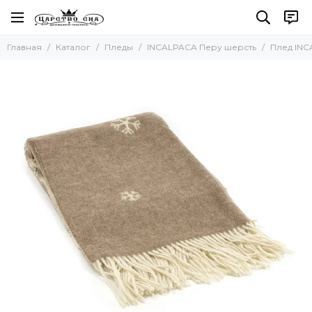
Пледы
Главная
Каталог
Пледы
INCALPACA Перу шерсть
Плед INC
Все товары
Для детей