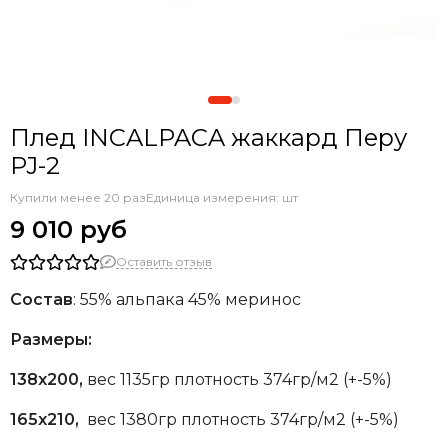
Плед INCALPACA жаккард Перу
PJ-2
Купили менее 20 раз
Единица измерения: шт
9 010 руб
Оставить отзыв
Состав
: 55% альпака 45% меринос
Размеры:
138х200,
вес 1135гр плотность 374гр/м2 (+-5%)
165х210,
вес 1380гр плотность 374гр/м2 (+-5%)