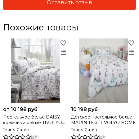
Оставить отзыв
Похожие товары
от 10 198 руб
10 198 руб
Постельное белье DAISY
Детское постельное белье
кремовый deluxe TIVOLYO
MARIN 1.5сп TIVOLYO HOME
HOME Турция
Ткань: Сатин
Ткань: Сатин
0
0