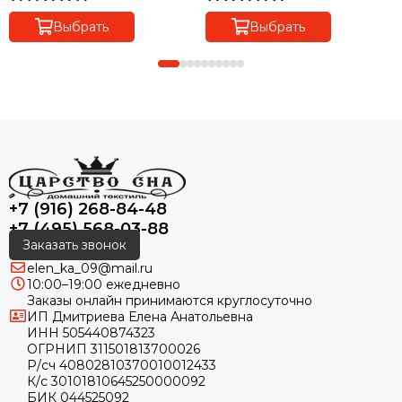
Выбрать
Выбрать
+7 (916) 268-84-48
+7 (495) 568-03-88
Заказать звонок
elen_ka_09@mail.ru
10:00–19:00 ежедневно
Заказы онлайн принимаются круглосуточно
ИП Дмитриева Елена Анатольевна
ИНН 505440874323
ОГРНИП 311501813700026
Р/сч 40802810370010012433
К/с 30101810645250000092
БИК 044525092