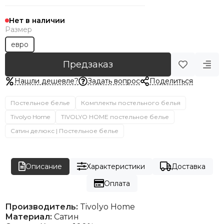
Нет в наличии
Размер
евро
Предзаказ
Нашли дешевле?
Задать вопрос
Поделиться
Постельное белье
Комплекты постельного белья
Tivolyo Home
TIVOLYO HOME постельное белье
Сатин делюкс | Постельное белье
Описание
Характеристики
Доставка
Оплата
Производитель:
Tivolyo Home
Материал:
Сатин