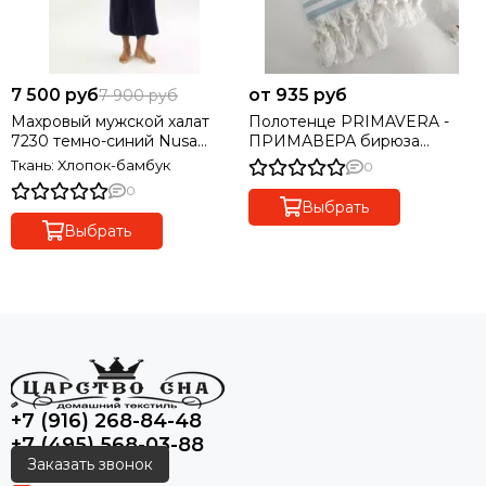
7 500 руб
от 935 руб
7 900 руб
Махровый мужской халат
Полотенце PRIMAVERA -
7230 темно-синий Nusa
ПРИМАВЕРА бирюза
Турция
Maison Dor Турция
Ткань: Хлопок-бамбук
0
0
Выбрать
Выбрать
+7 (916) 268-84-48
+7 (495) 568-03-88
Заказать звонок