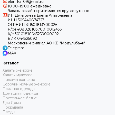
elen_ka_09@mail.ru
10:00–19:00 ежедневно
Заказы онлайн принимаются круглосуточно
ИП Дмитриева Елена Анатольевна
ИНН 505440874323
ОГРНИП 311501813700026
Р/сч 40802810370010012433
К/с 30101810645250000092
БИК 044525092
Московский филиал АО КБ "Модульбанк"
Telegram
MAX
Каталог
Халаты женские
Халаты мужские
Пижамы женские
Сорочки ночные женские
Пляжная одежда
Домашняя одежда
Постельное белье
Для Дома
Покрывала
Пледы