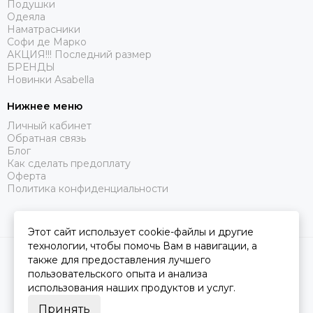
Подушки
Одеяла
Наматрасники
Софи де Марко
АКЦИЯ!!! Последний размер
БРЕНДЫ
Новинки Asabella
Нижнее меню
Личный кабинет
Обратная связь
Блог
Как сделать предоплату
Оферта
Политика конфиденциальности
Этот сайт использует cookie-файлы и другие
технологии, чтобы помочь Вам в навигации, а
2026 © Царство Сна.
Карта сайта
также для предоставления лучшего
пользовательского опыта и анализа
использования наших продуктов и услуг.
Принять