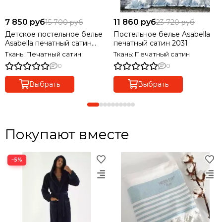
7 850 руб
11 860 руб
15 700 руб
23 720 руб
Детское постельное белье
Постельное белье Asabella
Asabella печатный сатин
печатный сатин 2031
2042
Ткань: Печатный сатин
Ткань: Печатный сатин
0
0
Выбрать
Выбрать
Покупают вместе
−5%