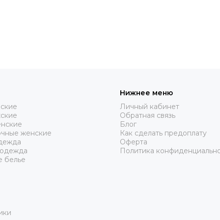
Нижнее меню
нские
Личный кабинет
жские
Обратная связь
нские
Блог
очные женские
Как сделать предоплату
дежда
Оферта
 одежда
Политика конфиденциальн
е белье
ики