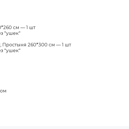
*260 см — 1 шт
ез "ушек"
 Простыня 260*300 см — 1 шт
ез "ушек"
пом