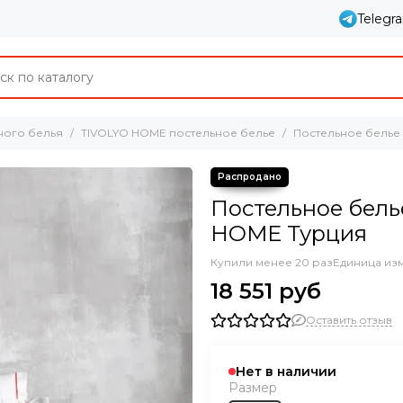
Telegr
ного белья
TIVOLYO HOME постельное белье
Постельное белье
Постельное бель
HOME Турция
Купили менее 20 раз
Единица из
18 551 руб
Оставить отзыв
Нет в наличии
Размер