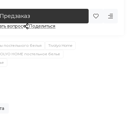
Предзаказ
ать вопрос
Поделиться
ы постельного белья
Tivolyo Home
VOLYO HOME постельное белье
ье
та