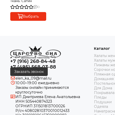
Ткань: Сатин
0
Выбрать
Каталог
Халаты же
Халаты му
+7 (916) 268-84-48
Пижамы же
+7 (495) 568-03-88
Сорочки н
Заказать звонок
Пляжная о
elen_ka_09@mail.ru
Домашняя
10:00–19:00 ежедневно
Постельно
Заказы онлайн принимаются
Для Дома
круглосуточно
Покрывала
ИП Дмитриева Елена Анатольевна
Пледы
ИНН 505440874323
Подушки
ОГРНИП 311501813700026
Одеяла
Р/сч 40802810370010012433
Наматрасн