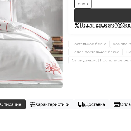
евро
Нашли дешевле?
Зад
Постельное белье
Комплект
Белое постельное белье
TI
Сатин делюкс | Постельное бел
Описание
Характеристики
Доставка
Опла