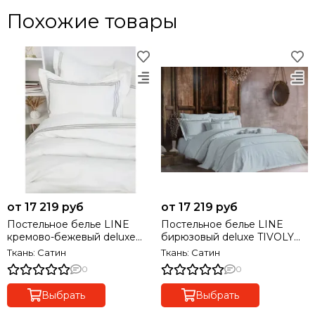
Похожие товары
от 17 219 руб
от 17 219 руб
Постельное белье LINE
Постельное белье LINE
кремово-бежевый deluxe
бирюзовый deluxe TIVOLYO
TIVOLYO HOME Турция
HOME Турция
Ткань: Сатин
Ткань: Сатин
0
0
Выбрать
Выбрать