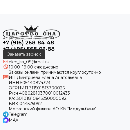
+7 (916) 268-84-48
+7 (495) 568-03-88
Заказать звонок
elen_ka_09@mail.ru
10:00–19:00 ежедневно
Заказы онлайн принимаются круглосуточно
ИП Дмитриева Елена Анатольевна
ИНН 505440874323
ОГРНИП 311501813700026
Р/сч 40802810370010012433
К/с 30101810645250000092
БИК 044525092
Московский филиал АО КБ "Модульбанк"
Telegram
MAX