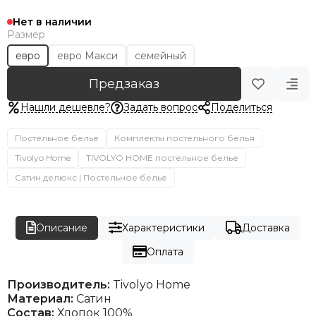
Нет в наличии
Размер
евро
евро Макси
семейный
Предзаказ
Нашли дешевле?
Задать вопрос
Поделиться
Постельное белье
Комплекты постельного белья
Tivolyo Home
TIVOLYO HOME постельное белье
Сатин делюкс | Постельное белье
Описание
Характеристики
Доставка
Оплата
Производитель:
Tivolyo Home
Материал:
Сатин
Состав:
Хлопок 100%