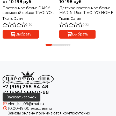
от 10 198 руб
10 198 руб
Постельное белье DAISY
Детское постельное белье
кремовый deluxe TIVOLYO
MARIN 1.5сп TIVOLYO HOME
HOME Турция
Ткань: Сатин
Ткань: Сатин
0
0
Выбрать
Выбрать
+7 (916) 268-84-48
+7 (495) 568-03-88
Заказать звонок
elen_ka_09@mail.ru
10:00–19:00 ежедневно
Заказы онлайн принимаются круглосуточно