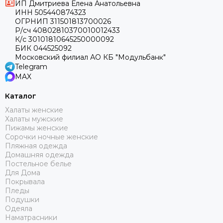
ИП Дмитриева Елена Анатольевна
ИНН 505440874323
ОГРНИП 311501813700026
Р/сч 40802810370010012433
К/с 30101810645250000092
БИК 044525092
Московский филиал АО КБ "Модульбанк"
Telegram
MAX
Каталог
Халаты женские
Халаты мужские
Пижамы женские
Сорочки ночные женские
Пляжная одежда
Домашняя одежда
Постельное белье
Для Дома
Покрывала
Пледы
Подушки
Одеяла
Наматрасники