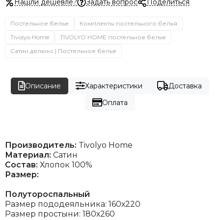
Нашли дешевле?
Задать вопрос
Поделиться
Постельное белье
Комплекты постельного белья
Tivolyo Home
TIVOLYO HOME постельное белье
Сатин делюкс | Постельное белье
Описание
Характеристики
Доставка
Оплата
Производитель:
Tivolyo Home
Материал:
Сатин
Состав:
Хлопок 100%
Размер:
Полутороспальный
Размер пододеяльника: 160х220
Размер простыни: 180х260