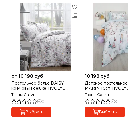
от 10 198 руб
10 198 руб
Постельное белье DAISY
Детское постельное
кремовый deluxe TIVOLYO
MARIN 1.5сп TIVOL
HOME Турция
Ткань: Сатин
Ткань: Сатин
0
0
Выбрать
Выбрать