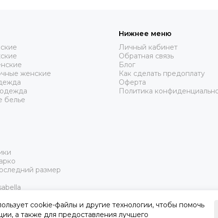
Нижнее меню
нские
Личный кабинет
жские
Обратная связь
нские
Блог
очные женские
Как сделать предоплату
дежда
Оферта
 одежда
Политика конфиденциальн
е белье
ики
арко
Последний размер
abella
пользует cookie-файлы и другие технологии, чтобы помочь
ции, а также для предоставления лучшего