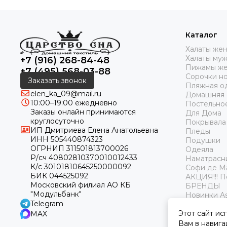
Каталог
Халаты же
Халаты му
+7 (916) 268-84-48
Пижамы же
+7 (495) 568-03-88
Сорочки н
Заказать звонок
Пляжная о
elen_ka_09@mail.ru
Домашняя
10:00–19:00 ежедневно
Постельно
Заказы онлайн принимаются
Для Дома
круглосуточно
Покрывала
ИП Дмитриева Елена Анатольевна
Пледы
ИНН 505440874323
Подушки
ОГРНИП 311501813700026
Одеяла
Р/сч 40802810370010012433
Наматрасн
К/с 30101810645250000092
Софи де М
БИК 044525092
АКЦИЯ!!! 
Московский филиал АО КБ
БРЕНДЫ
"Модульбанк"
Новинки As
Telegram
Этот сайт ис
MAX
Вам в навига