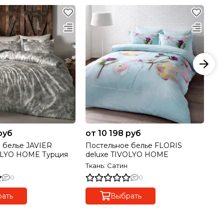
руб
от 10 198 руб
12
 белье JAVIER
Постельное белье FLORIS
По
OLYO HOME Турция
deluxe TIVOLYO HOME
TI
Ткань: Сатин
Тк
0
0
ать
Выбрать