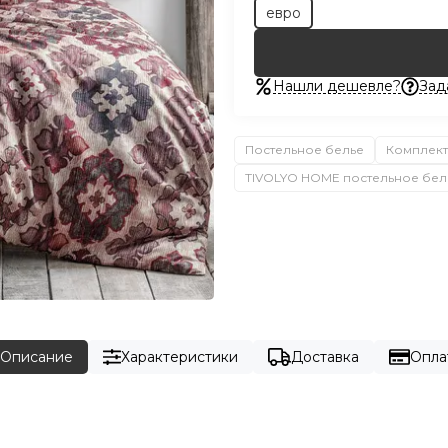
евро
Нашли дешевле?
Зад
Постельное белье
Комплект
TIVOLYO HOME постельное бел
Описание
Характеристики
Доставка
Опла