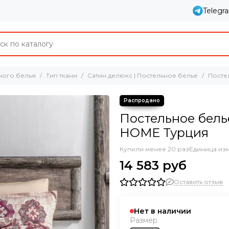
Telegr
ного белья
Тип ткани
Сатин делюкс | Постельное белье
Посте
Постельное бель
HOME Турция
Купили менее 20 раз
Единица из
14 583 руб
Оставить отзыв
Нет в наличии
Размер