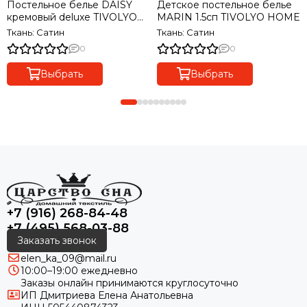
Постельное белье DAISY
Детское постельное белье
кремовый deluxe TIVOLYO
MARIN 1.5сп TIVOLYO HOME
HOME Турция
Ткань: Сатин
Ткань: Сатин
0
0
Выбрать
Выбрать
+7 (916) 268-84-48
+7 (495) 568-03-88
Заказать звонок
elen_ka_09@mail.ru
10:00–19:00 ежедневно
Заказы онлайн принимаются круглосуточно
ИП Дмитриева Елена Анатольевна