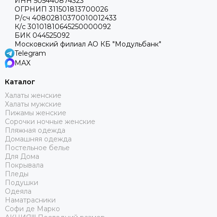
ИНН 505440874323
ОГРНИП 311501813700026
Р/сч 40802810370010012433
К/с 30101810645250000092
БИК 044525092
Московский филиал АО КБ "Модульбанк"
Telegram
MAX
Каталог
Халаты женские
Халаты мужские
Пижамы женские
Сорочки ночные женские
Пляжная одежда
Домашняя одежда
Постельное белье
Для Дома
Покрывала
Пледы
Подушки
Одеяла
Наматрасники
Софи де Марко