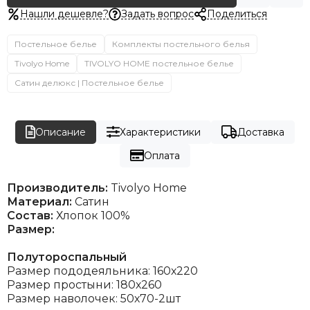
Нашли дешевле?
Задать вопрос
Поделиться
Постельное белье
Комплекты постельного белья
Tivolyo Home
TIVOLYO HOME постельное белье
Сатин делюкс | Постельное белье
Описание
Характеристики
Доставка
Оплата
Производитель:
Tivolyo Home
Материал:
Сатин
Состав:
Хлопок 100%
Размер:
Полутороспальный
Размер пододеяльника: 160х220
Размер простыни: 180х260
Размер наволочек: 50х70-2шт