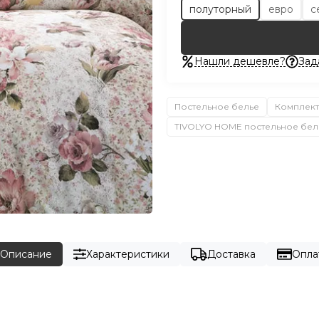
полуторный
евро
с
Нашли дешевле?
Зад
Постельное белье
Комплект
TIVOLYO HOME постельное бел
Описание
Характеристики
Доставка
Опла