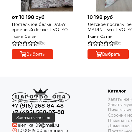
от 10 198 руб
10 198 руб
Постельное белье DAISY
Детское постельное
кремовый deluxe TIVOLYO
MARIN 1.5сп TIVOL
HOME Турция
Ткань: Сатин
Ткань: Сатин
0
0
Выбрать
Выбрать
Каталог
Халаты же
Халаты му
+7 (916) 268-84-48
Пижамы же
+7 (495) 568-03-88
Сорочки н
Заказать звонок
Пляжная о
elen_ka_09@mail.ru
Домашняя
10:00–19:00 ежедневно
Постельно