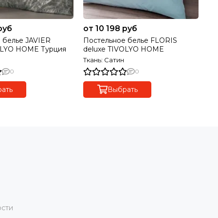
руб
от 10 198 руб
12
 белье JAVIER
Постельное белье FLORIS
По
OLYO HOME Турция
deluxe TIVOLYO HOME
TI
Ткань: Сатин
Тк
0
0
ать
Выбрать
ости