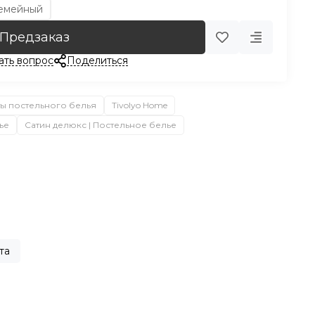
емейный
Предзаказ
ать вопрос
Поделиться
ы постельного белья
Tivolyo Home
ье
Сатин делюкс | Постельное белье
та