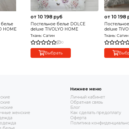
от 10 198 руб
от 10 198 
 белье
Постельное белье DOLCE
Постельное
YO HOME
deluxe TIVOLYO HOME
deluxe TIV
Ткань: Сатин
Ткань: Сатин
0
Выбрать
Выбр
Нижнее меню
нские
Личный кабинет
жские
Обратная связь
нские
Блог
очные женские
Как сделать предоплату
дежда
Оферта
 одежда
Политика конфиденциальн
е белье