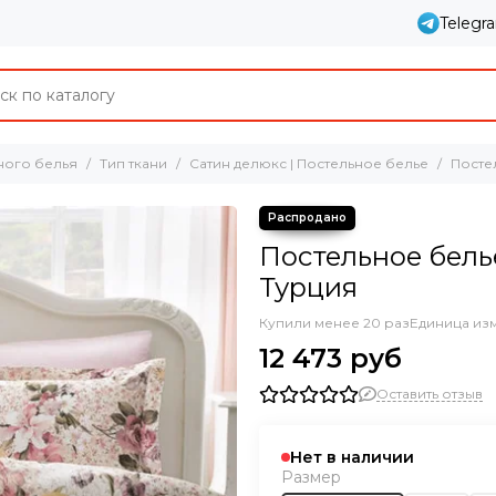
Telegr
ного белья
Тип ткани
Сатин делюкс | Постельное белье
Посте
Постельное бель
Турция
Купили менее 20 раз
Единица из
12 473 руб
Оставить отзыв
Нет в наличии
Размер