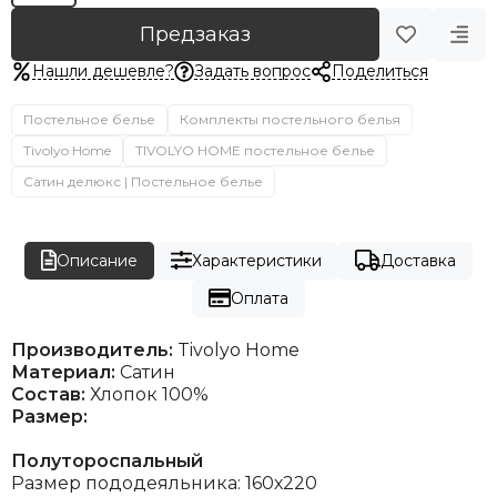
Предзаказ
Нашли дешевле?
Задать вопрос
Поделиться
Постельное белье
Комплекты постельного белья
Tivolyo Home
TIVOLYO HOME постельное белье
Сатин делюкс | Постельное белье
Описание
Характеристики
Доставка
Оплата
Производитель:
Tivolyo Home
Материал:
Сатин
Состав:
Хлопок 100%
Размер:
Полутороспальный
Размер пододеяльника: 160х220