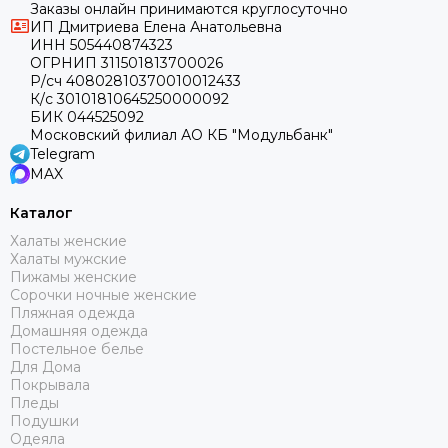
Заказы онлайн принимаются круглосуточно
ИП Дмитриева Елена Анатольевна
ИНН 505440874323
ОГРНИП 311501813700026
Р/сч 40802810370010012433
К/с 30101810645250000092
БИК 044525092
Московский филиал АО КБ "Модульбанк"
Telegram
MAX
Каталог
Халаты женские
Халаты мужские
Пижамы женские
Сорочки ночные женские
Пляжная одежда
Домашняя одежда
Постельное белье
Для Дома
Покрывала
Пледы
Подушки
Одеяла