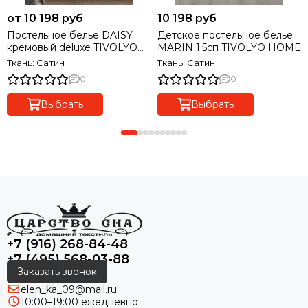
от 10 198 руб
10 198 руб
Постельное белье DAISY
Детское постельное белье
кремовый deluxe TIVOLYO
MARIN 1.5сп TIVOLYO HOME
HOME Турция
Ткань: Сатин
Ткань: Сатин
0
0
Выбрать
Выбрать
+7 (916) 268-84-48
+7 (495) 568-03-88
Заказать звонок
elen_ka_09@mail.ru
10:00–19:00 ежедневно