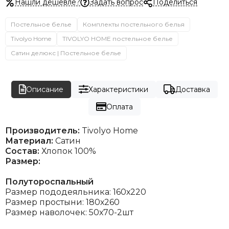
Нашли дешевле?
Задать вопрос
Поделиться
Постельное белье
Комплекты постельного белья
Tivolyo Home
TIVOLYO HOME постельное белье
Сатин делюкс | Постельное белье
Описание
Характеристики
Доставка
Оплата
Производитель:
Tivolyo Home
Материал:
Сатин
Состав:
Хлопок 100%
Размер:
Полутороспальный
Размер пододеяльника: 160х220
Размер простыни: 180х260
Размер наволочек: 50х70-2шт