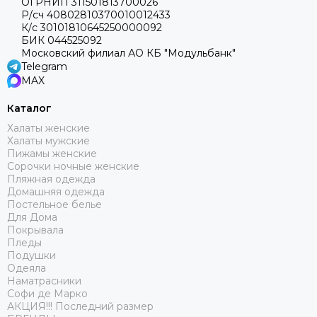
ОГРНИП 311501813700026
Р/сч 40802810370010012433
К/с 30101810645250000092
БИК 044525092
Московский филиал АО КБ "Модульбанк"
Telegram
MAX
Каталог
Халаты женские
Халаты мужские
Пижамы женские
Сорочки ночные женские
Пляжная одежда
Домашняя одежда
Постельное белье
Для Дома
Покрывала
Пледы
Подушки
Одеяла
Наматрасники
Софи де Марко
АКЦИЯ!!! Последний размер