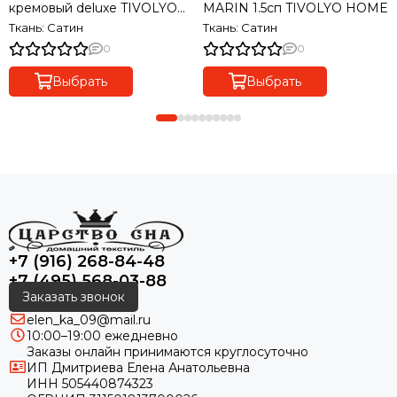
кремовый deluxe TIVOLYO
MARIN 1.5сп TIVOLYO HOME
HOME Турция
Ткань: Сатин
Ткань: Сатин
0
0
Выбрать
Выбрать
+7 (916) 268-84-48
+7 (495) 568-03-88
Заказать звонок
elen_ka_09@mail.ru
10:00–19:00 ежедневно
Заказы онлайн принимаются круглосуточно
ИП Дмитриева Елена Анатольевна
ИНН 505440874323