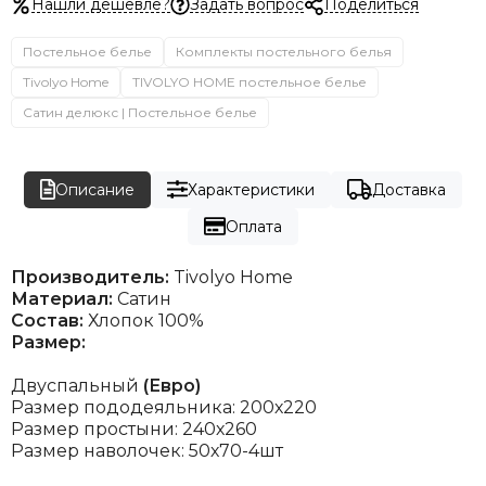
Нашли дешевле?
Задать вопрос
Поделиться
Постельное белье
Комплекты постельного белья
Tivolyo Home
TIVOLYO HOME постельное белье
Сатин делюкс | Постельное белье
Описание
Характеристики
Доставка
Оплата
Производитель:
Tivolyo Home
Материал:
Сатин
Состав:
Хлопок 100%
Размер:
Двуспальный
(Евро)
Размер пододеяльника: 200х220
Размер простыни: 240х260
Размер наволочек: 50х70-4шт