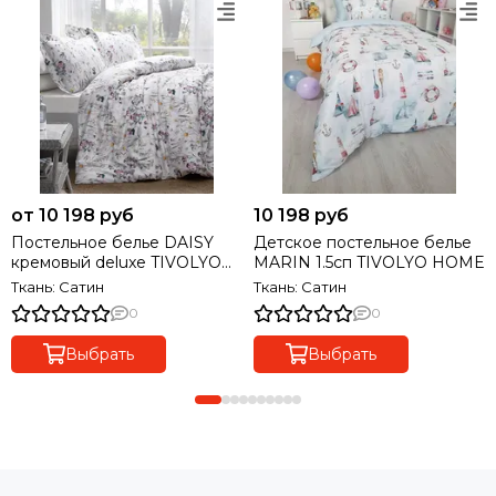
от 10 198 руб
10 198 руб
Постельное белье DAISY
Детское постельное белье
кремовый deluxe TIVOLYO
MARIN 1.5сп TIVOLYO HOME
HOME Турция
Ткань: Сатин
Ткань: Сатин
0
0
Выбрать
Выбрать