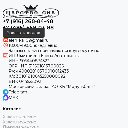
+7 (916) 268-84-48
+7 (495) 568-03-88
Заказать звонок
elen_ka_09@mail.ru
10:00–19:00 ежедневно
Заказы онлайн принимаются круглосуточно
ИП Дмитриева Елена Анатольевна
ИНН 505440874323
ОГРНИП 311501813700026
Р/сч 40802810370010012433
К/с 30101810645250000092
БИК 044525092
Московский филиал АО КБ "Модульбанк"
Telegram
MAX
Каталог
Халаты женские
Халаты мужские
Пижамы женские