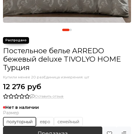
Постельное белье ARREDO
бежевый deluxe TIVOLYO HOME
Турция
Купили менее 20 раз
Единица измерения: шт
12 276 руб
Оставить отзыв
Нет в наличии
Размер
полуторный
евро
семейный
Предзаказ