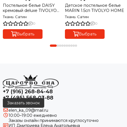
Постельное белье DAISY
Детское постельное белье
кремовый deluxe TIVOLYO
MARIN 1.5сп TIVOLYO HOME
HOME Турция
Ткань: Сатин
Ткань: Сатин
0
0
Выбрать
Выбрать
+7 (916) 268-84-48
+7 (495) 568-03-88
Заказать звонок
elen_ka_09@mail.ru
10:00–19:00 ежедневно
Заказы онлайн принимаются круглосуточно
ИП Дмитриева Елена Анатольевна