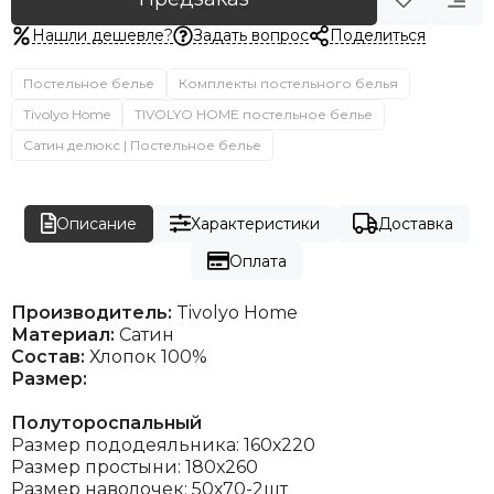
Нашли дешевле?
Задать вопрос
Поделиться
Постельное белье
Комплекты постельного белья
Tivolyo Home
TIVOLYO HOME постельное белье
Сатин делюкс | Постельное белье
Описание
Характеристики
Доставка
Оплата
Производитель:
Tivolyo Home
Материал:
Сатин
Состав:
Хлопок 100%
Размер:
Полутороспальный
Размер пододеяльника: 160х220
Размер простыни: 180х260
Размер наволочек: 50х70-2шт