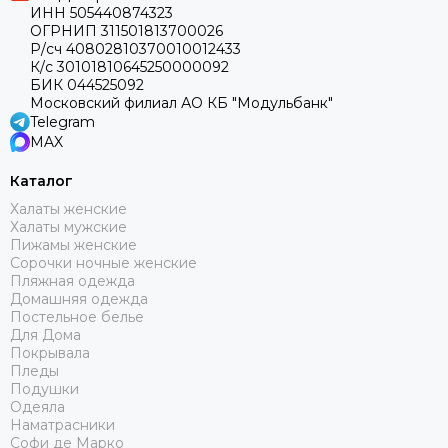
ИНН 505440874323
ОГРНИП 311501813700026
Р/сч 40802810370010012433
К/с 30101810645250000092
БИК 044525092
Московский филиал АО КБ "Модульбанк"
Telegram
MAX
Каталог
Халаты женские
Халаты мужские
Пижамы женские
Сорочки ночные женские
Пляжная одежда
Домашняя одежда
Постельное белье
Для Дома
Покрывала
Пледы
Подушки
Одеяла
Наматрасники
Софи де Марко