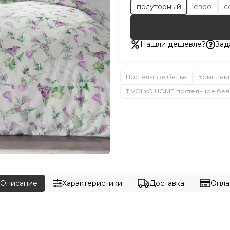
полуторный
евро
с
Нашли дешевле?
Зад
Постельное белье
Комплект
TIVOLYO HOME постельное бел
Описание
Характеристики
Доставка
Опла