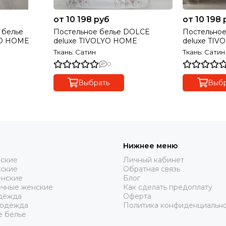
от 10 198 руб
от 10 198 
 белье
Постельное белье DOLCE
Постельное
YO HOME
deluxe TIVOLYO HOME
deluxe TIV
Ткань: Сатин
Ткань: Сатин
0
Выбрать
Выбр
Нижнее меню
нские
Личный кабинет
жские
Обратная связь
нские
Блог
очные женские
Как сделать предоплату
дежда
Оферта
 одежда
Политика конфиденциальн
е белье