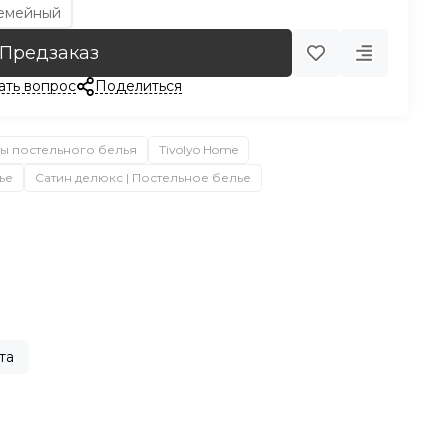
емейный
Предзаказ
ать вопрос
Поделиться
ы постельного белья
Tivolyo Home
ье
Сатин делюкс | Постельное белье
та