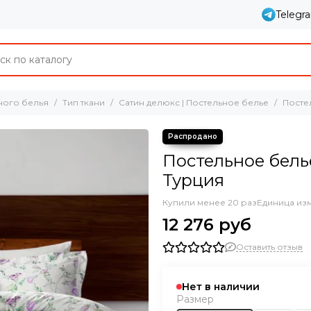
Telegr
ного белья
Тип ткани
Сатин делюкс | Постельное белье
Посте
Постельное бель
Турция
Купили менее 20 раз
Единица из
12 276 руб
Оставить отзыв
Нет в наличии
Размер