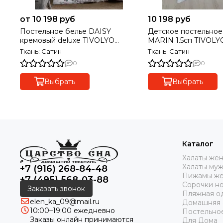
от 10 198 руб
10 198 руб
Постельное белье DAISY
Детское постельное
кремовый deluxe TIVOLYO
MARIN 1.5сп TIVOL
HOME Турция
Ткань: Сатин
Ткань: Сатин
0
0
Выбрать
Выбрать
Каталог
Халаты же
Халаты му
+7 (916) 268-84-48
Пижамы же
+7 (495) 568-03-88
Сорочки н
Заказать звонок
Пляжная о
elen_ka_09@mail.ru
Домашняя
10:00–19:00 ежедневно
Постельно
Заказы онлайн принимаются
Для Дома