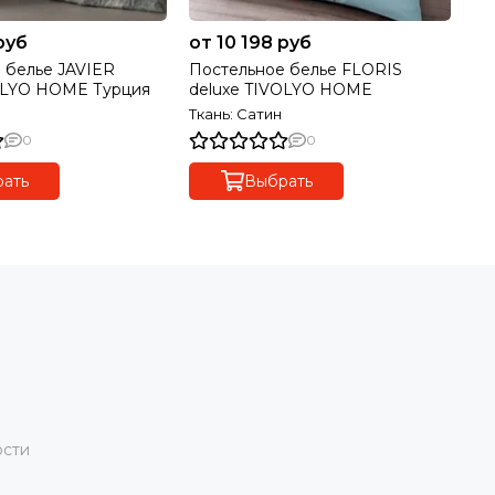
руб
от 10 198 руб
12
 белье JAVIER
Постельное белье FLORIS
По
OLYO HOME Турция
deluxe TIVOLYO HOME
TI
Ткань: Сатин
Тк
0
0
ать
Выбрать
ости