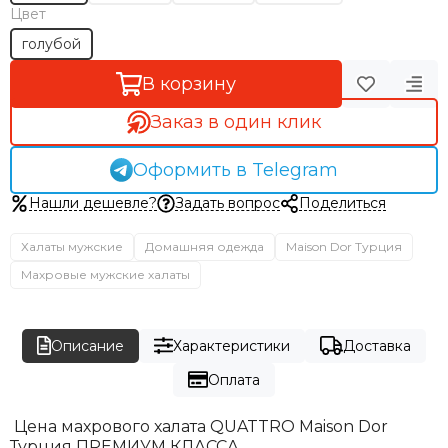
Цвет
голубой
В корзину
Заказ в один клик
Оформить в Telegram
Нашли дешевле?
Задать вопрос
Поделиться
Халаты мужские
Домашняя одежда
Maison Dor Турция
Махровые мужские халаты
Описание
Характеристики
Доставка
Оплата
Цена махрового халата QUATTRO Maison Dor
Турция ПРЕМИУМ КЛАССА