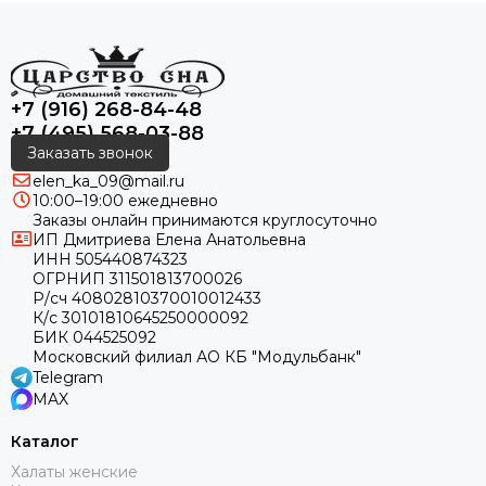
+7 (916) 268-84-48
+7 (495) 568-03-88
Заказать звонок
elen_ka_09@mail.ru
10:00–19:00 ежедневно
Заказы онлайн принимаются круглосуточно
ИП Дмитриева Елена Анатольевна
ИНН 505440874323
ОГРНИП 311501813700026
Р/сч 40802810370010012433
К/с 30101810645250000092
БИК 044525092
Московский филиал АО КБ "Модульбанк"
Telegram
MAX
Каталог
Халаты женские