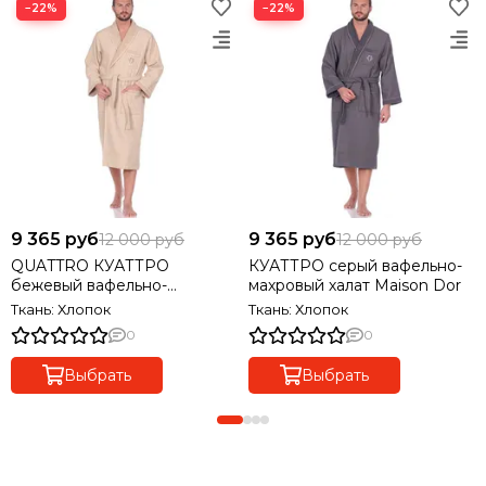
−22%
−22%
9 365 руб
9 365 руб
12 000 руб
12 000 руб
QUATTRO КУАТТРО
КУАТТРО серый вафельно-
бежевый вафельно-
махровый халат Maison Dor
махровый халат Maison Dor
Ткань: Хлопок
Ткань: Хлопок
Турция
0
0
Выбрать
Выбрать