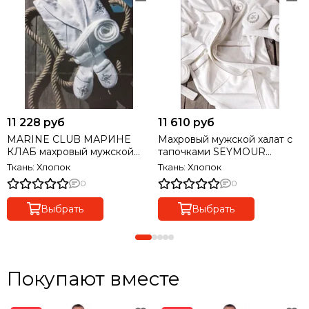
11 228 руб
11 610 руб
MARINE CLUB МАРИНЕ
Махровый мужской халат с
КЛАБ махровый мужской
тапочками SEYMOUR
халат с тапочками Maison
СЕЙМУР Maison Dor Турция
Ткань: Хлопок
Ткань: Хлопок
Dor Турция
0
0
Выбрать
Выбрать
Покупают вместе