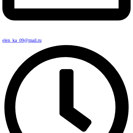
elen_ka_09@mail.ru