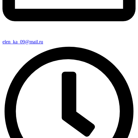
elen_ka_09@mail.ru