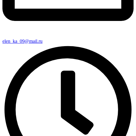
elen_ka_09@mail.ru