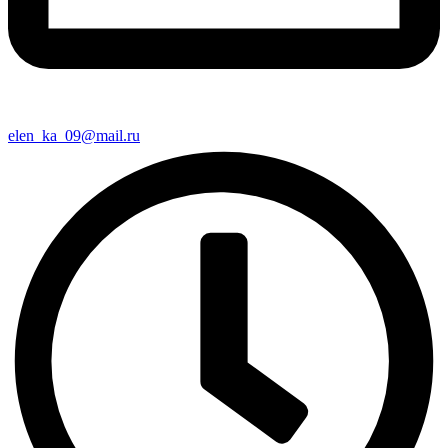
elen_ka_09@mail.ru