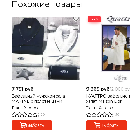
Похожие товары
−22%
7 751 руб
9 365 руб
12 000 р
Вафельный мужской халат
КУАТТРО вафельно-
MARINE с полотенцами
халат Maison Dor
Ткань: Хлопок
Ткань: Хлопок
0
0
Выбрать
Выбрать