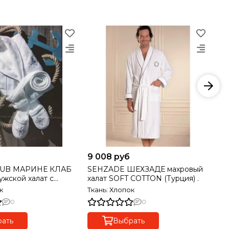
9 008 руб
10
LUB МАРИНЕ КЛАБ
SEHZADE ШЕХЗАДЕ махровый
MA
ой халат с
халат SOFT COTTON (Турция) .
му
апочками Maison Dor Турция
Ту
к
Ткань: Хлопок
Тк
0
0
ать
Выбрать