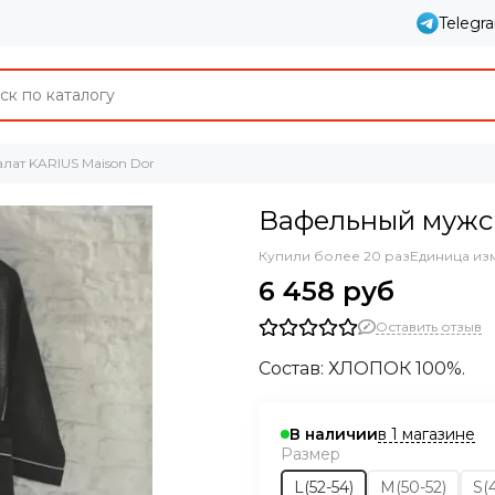
Telegr
лат KARIUS Maison Dor
Вафельный мужск
Купили более 20 раз
Единица из
6 458 руб
Оставить отзыв
Состав: ХЛОПОК 100%.
в 1 магазине
В наличии
Размер
L(52-54)
M(50-52)
S(