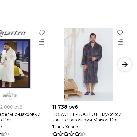
11 738 руб
11
12 000 руб
афельно-махровый
BOSWELL-БОСВЭЛЛ мужской
MA
n Dor
халат с тапочками Maison Dor
мах
Турция
к
Ткань: Хлопок
Тк
0
0