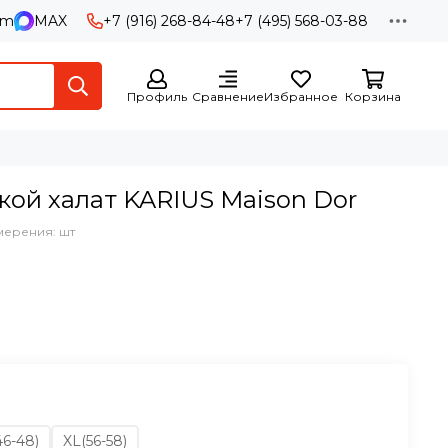
am
MAX
+7 (916) 268-84-48
+7 (495) 568-03-88
Профиль
Сравнение
Избранное
Корзина
ой халат KARIUS Maison Dor
мерения: шт
46-48)
XL(56-58)