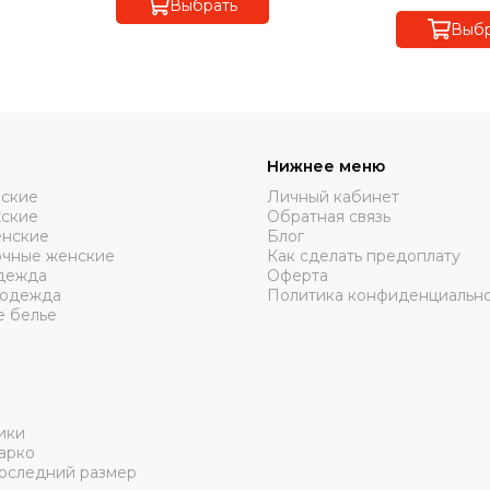
Выбрать
Выбр
Нижнее меню
нские
Личный кабинет
жские
Обратная связь
нские
Блог
очные женские
Как сделать предоплату
дежда
Оферта
 одежда
Политика конфиденциальн
е белье
ики
арко
Последний размер