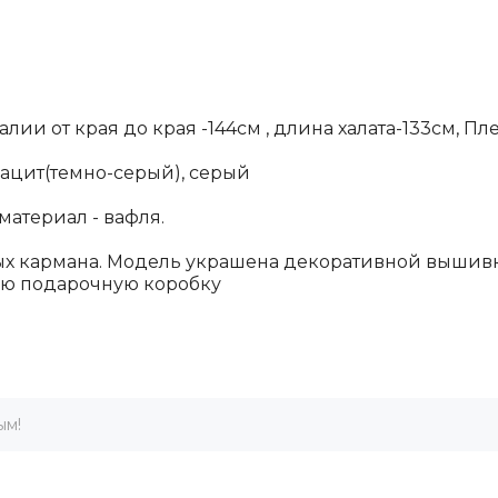
талии от края до края -144см , длина халата-133см, П
рацит(темно-серый), серый
 материал - вафля.
ых кармана. Модель украшена декоративной вышивко
вую подарочную коробку
ым!