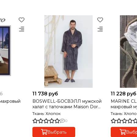
11 738 руб
11 228 руб
уб
махровый
BOSWELL-БОСВЭЛЛ мужской
MARINE C
халат с тапочками Maison Dor
махровый мужск
Турция
т
Ткань: Хлопок
Ткань: Хлопо
0
Выбрать
Выбр