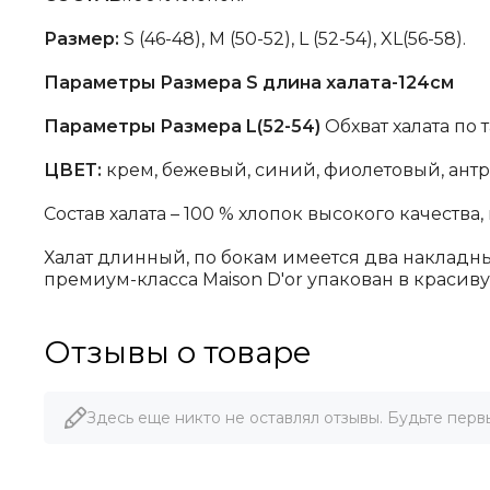
Размер:
S (46-48), M (50-52), L (52-54), XL(56-58).
Параметры Размера S длина халата-124см
Параметры Размера L(52-54)
Обхват халата по 
ЦВЕТ:
крем, бежевый, синий, фиолетовый, ант
Состав халата – 100 % хлопок высокого качества,
Халат длинный, по бокам имеется два накладн
премиум-класса Maison D'or упакован в краси
Отзывы о товаре
Здесь еще никто не оставлял отзывы. Будьте перв