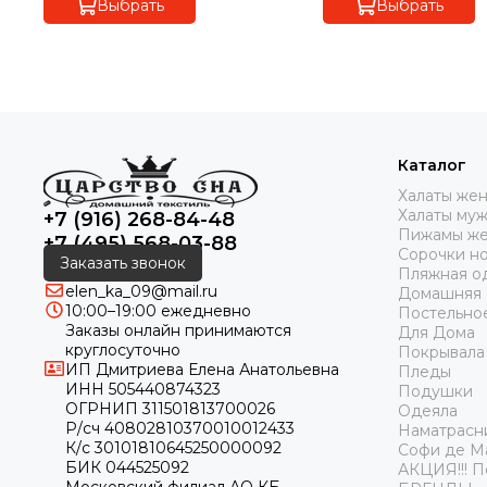
Выбрать
Выбрать
Каталог
Халаты же
Халаты му
+7 (916) 268-84-48
Пижамы же
+7 (495) 568-03-88
Сорочки н
Заказать звонок
Пляжная о
elen_ka_09@mail.ru
Домашняя
10:00–19:00 ежедневно
Постельно
Заказы онлайн принимаются
Для Дома
круглосуточно
Покрывала
ИП Дмитриева Елена Анатольевна
Пледы
ИНН 505440874323
Подушки
ОГРНИП 311501813700026
Одеяла
Р/сч 40802810370010012433
Наматрасн
К/с 30101810645250000092
Софи де М
БИК 044525092
АКЦИЯ!!! 